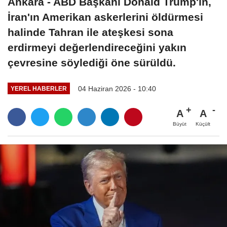
Ankara - ABD Başkanı Donald Trump'ın,
İran'ın Amerikan askerlerini öldürmesi
halinde Tahran ile ateşkesi sona
erdirmeyi değerlendireceğini yakın
çevresine söylediği öne sürüldü.
04 Haziran 2026 - 10:40
YEREL HABERLER
A
A
Büyüt
Küçült