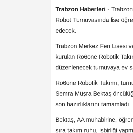
Trabzon Haberleri
-
Trabzon
Robot Turnuvasında lise öğre
edecek.
Trabzon Merkez Fen Lisesi v
kurulan Ro6one Robotik Takı
düzenlenecek turnuvaya ev sa
Ro6one Robotik Takımı, turnuv
Semra Müşra Bektaş öncülüğün
son hazırlıklarını tamamladı.
Bektaş, AA muhabirine, öğrenc
sıra takım ruhu, işbirliği yap