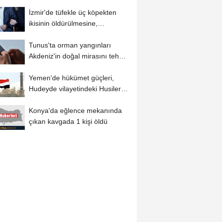
gençlere geleceğin...
İzmir'de tüfekle üç köpekten
ikisinin öldürülmesine,
diğerinin...
Tunus'ta orman yangınları
Akdeniz'in doğal mirasını tehdit
ediyor
Yemen'de hükümet güçleri,
Hudeyde vilayetindeki Husilere
ait askeri...
Konya'da eğlence mekanında
çıkan kavgada 1 kişi öldü