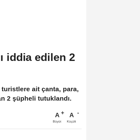
ı iddia edilen 2
turistlere ait çanta, para,
an 2 şüpheli tutuklandı.
A
A
Büyüt
Küçült