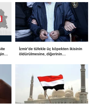
ite
İzmir'de tüfekle üç köpekten ikisinin
ğin
öldürülmesine, diğerinin
yaralanmasına ilişkin bir zanlı
yakalandı