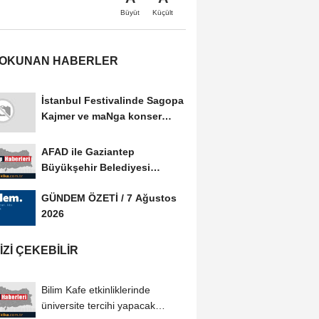
Büyüt
Küçült
 OKUNAN HABERLER
İstanbul Festivalinde Sagopa
Kajmer ve maNga konser
verdi
AFAD ile Gaziantep
Büyükşehir Belediyesi
arasında Afet Farkındalık...
GÜNDEM ÖZETİ / 7 Ağustos
2026
IZI ÇEKEBILIR
Bilim Kafe etkinliklerinde
üniversite tercihi yapacak