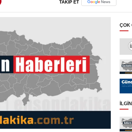
TAKİP ET
ÇOK
İLGIN