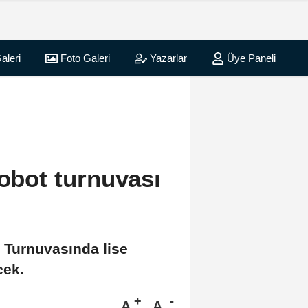
aleri
Foto Galeri
Yazarlar
Üye Paneli
robot turnuvası
 Turnuvasında lise
cek.
A
A