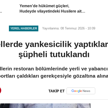
Yemen'de hükümet güçleri,
Hudeyde vilayetindeki Husilere ait
askeri noktaları vurdu
Yayınlanma: 08 Temmuz 2026 - 10:09
YEREL HABERLER
llerde yankesicilik yaptıklar
şüpheli tutuklandı
llerin restoran bölümlerinde yerli ve yabancı 
rtları çaldıkları gerekçesiyle gözaltına alın
TAKİP ET