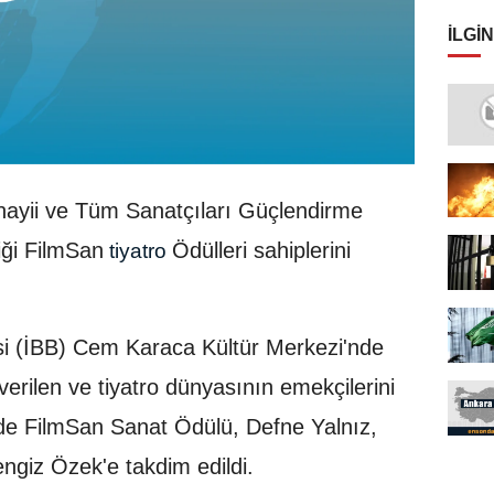
İLGIN
nayii ve Tüm Sanatçıları Güçlendirme
iği FilmSan
Ödülleri sahiplerini
tiyatro
si (İBB) Cem Karaca Kültür Merkezi'nde
z verilen ve tiyatro dünyasının emekçilerini
inde FilmSan Sanat Ödülü, Defne Yalnız,
ngiz Özek'e takdim edildi.