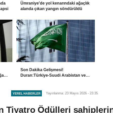
Ümraniye'de yol kenarındaki ağaçlık
nda
alanda çıkan yangın söndürüldü
hapsi
Son Dakika Gelişmesi!
ığa
Duran:Türkiye-Suudi Arabistan ve
Pakistan'ın güçlü iradesi, kardeş
milletlerin ortak değerlerine sahip
çıkma ve geleceğin güvenlik
Yayınlanma: 23 Mayıs 2026 - 23:35
YEREL HABERLER
mimarisini inşa etme kararlılığının
tezahürüdür
 Tiyatro Ödülleri sahipleri