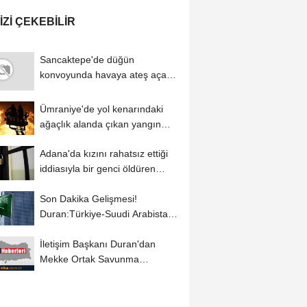
IZI ÇEKEBILIR
Sancaktepe'de düğün
konvoyunda havaya ateş açan
şüpheliye ev hapsi
Ümraniye'de yol kenarındaki
ağaçlık alanda çıkan yangın
söndürüldü
Adana'da kızını rahatsız ettiği
iddiasıyla bir genci öldüren
sanığa...
Son Dakika Gelişmesi!
Duran:Türkiye-Suudi Arabistan
ve Pakistan'ın...
İletişim Başkanı Duran'dan
Mekke Ortak Savunma
Anlaşmasına ilişkin...