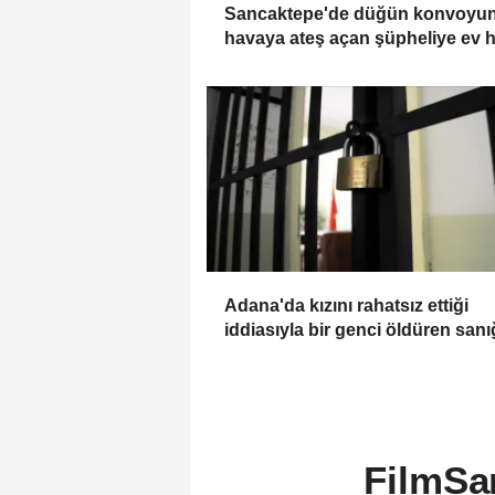
Sancaktepe'de düğün konvoyu
havaya ateş açan şüpheliye ev 
Adana'da kızını rahatsız ettiği
iddiasıyla bir genci öldüren san
15 yıl hapis cezası verildi
FilmSan