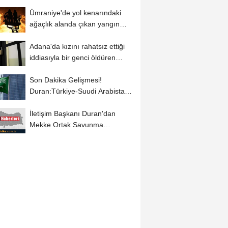
Ümraniye'de yol kenarındaki
ağaçlık alanda çıkan yangın
söndürüldü
Adana'da kızını rahatsız ettiği
iddiasıyla bir genci öldüren
sanığa...
Son Dakika Gelişmesi!
Duran:Türkiye-Suudi Arabistan
ve Pakistan'ın...
İletişim Başkanı Duran'dan
Mekke Ortak Savunma
Anlaşmasına ilişkin...