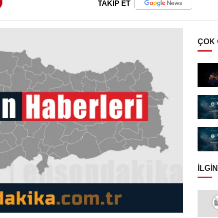
TAKİP ET
ÇOK
İLGIN