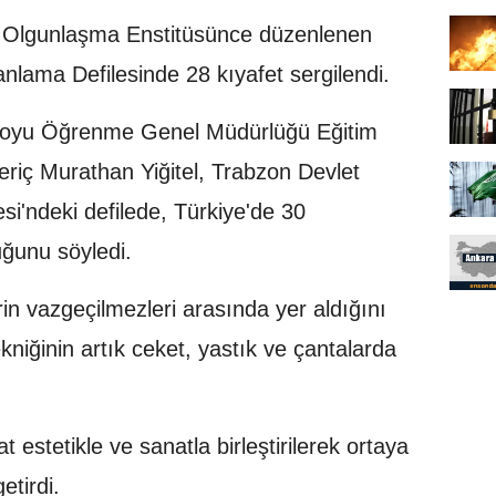
Olgunlaşma Enstitüsünce düzenlenen
n
nlama Defilesinde 28 kıyafet sergilendi.
t Boyu Öğrenme Genel Müdürlüğü Eğitim
riç Murathan Yiğitel, Trabzon Devlet
i'ndeki defilede, Türkiye'de 30
ğunu söyledi.
in vazgeçilmezleri arasında yer aldığını
ekniğinin artık ceket, yastık ve çantalarda
 estetikle ve sanatla birleştirilerek ortaya
getirdi.