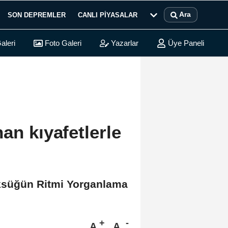
Ara
SON DEPREMLER
CANLI PIYASALAR
aleri
Foto Galeri
Yazarlar
Üye Paneli
an kıyafetlerle
ksüğün Ritmi Yorganlama
A
A