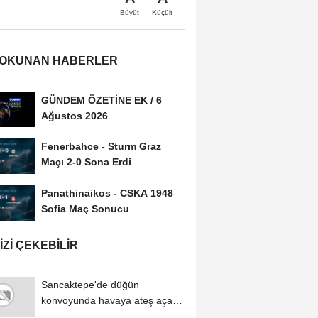
Büyüt
Küçült
 OKUNAN HABERLER
GÜNDEM ÖZETİNE EK / 6
Ağustos 2026
Fenerbahce - Sturm Graz
Maçı 2-0 Sona Erdi
Panathinaikos - CSKA 1948
Sofia Maç Sonucu
IZI ÇEKEBILIR
Sancaktepe'de düğün
konvoyunda havaya ateş açan
şüpheliye ev hapsi