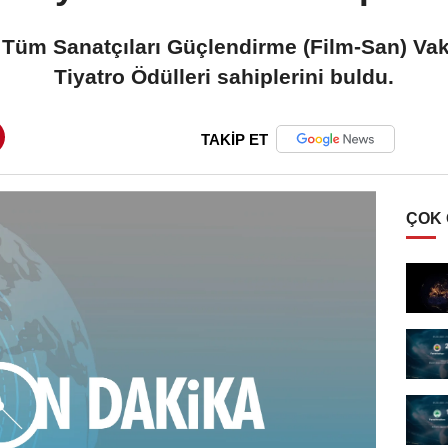
e Tüm Sanatçıları Güçlendirme (Film-San) Va
Tiyatro Ödülleri sahiplerini buldu.
TAKİP ET
ÇOK