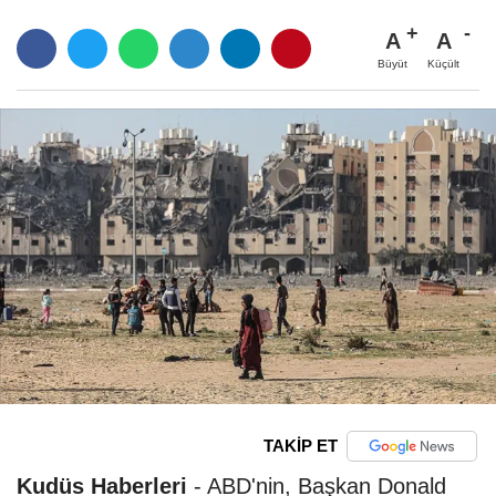
A
A
Büyüt
Küçült
TAKİP ET
Kudüs Haberleri
- ABD'nin, Başkan Donald