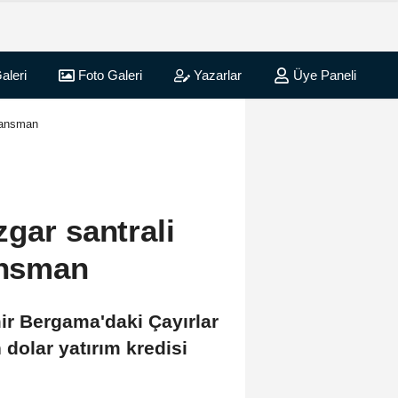
aleri
Foto Galeri
Yazarlar
Üye Paneli
inansman
gar santrali
nansman
mir Bergama'daki Çayırlar
 dolar yatırım kredisi