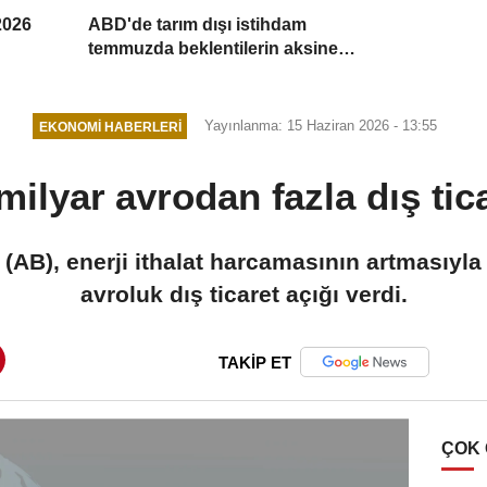
2026
ABD'de tarım dışı istihdam
temmuzda beklentilerin aksine
geriledi
Yayınlanma: 15 Haziran 2026 - 13:55
EKONOMI HABERLERI
ilyar avrodan fazla dış tica
i (AB), enerji ithalat harcamasının artmasıyla
avroluk dış ticaret açığı verdi.
TAKİP ET
ÇOK