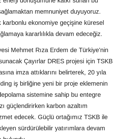
iz enerji dönüşümüne katkı sunan bu
 sağlamaktan memnuniyet duyuyoruz.
 karbonlu ekonomiye geçişine küresel
ğlamaya kararlılıkla devam edeceğiz.
yesi Mehmet Rıza Erdem de Türkiye'nin
ı sunacak Çayırlar DRES projesi için TSKB
sına imza attıklarını belirterek, 20 yıla
g iş birliğine yeni bir proje eklemenin
 depolama sistemine sahip bu entegre
zı güçlendirirken karbon azaltım
izmet edecek. Güçlü ortağımız TSKB ile
leyen sürdürülebilir yatırımlara devam