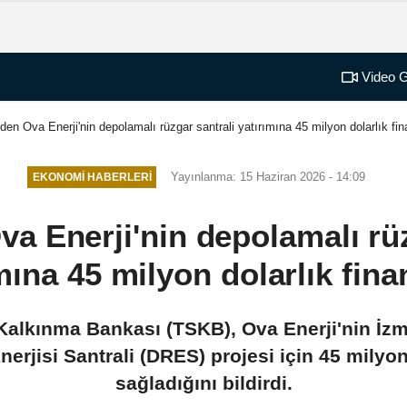
Video G
en Ova Enerji'nin depolamalı rüzgar santrali yatırımına 45 milyon dolarlık f
Yayınlanma: 15 Haziran 2026 - 14:09
EKONOMI HABERLERI
a Enerji'nin depolamalı rüz
mına 45 milyon dolarlık fi
 Kalkınma Bankası (TSKB), Ova Enerji'nin İz
rjisi Santrali (DRES) projesi için 45 milyon
sağladığını bildirdi.