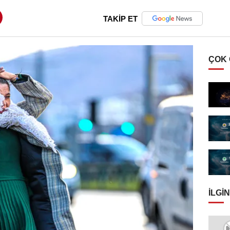
TAKİP ET
ÇOK
İLGIN