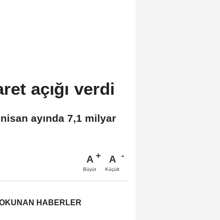
ret açığı verdi
 nisan ayında 7,1 milyar
A
A
Büyüt
Küçült
 OKUNAN HABERLER