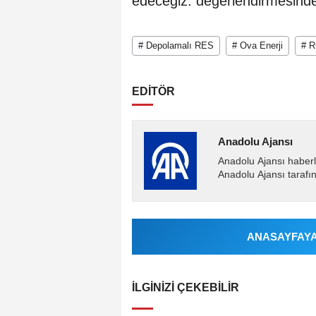
edeceğiz. değerlendirmesind
# Depolamalı RES
# Ova Enerji
# R
EDİTÖR
Anadolu Ajansı
Anadolu Ajansı haberl
Anadolu Ajansı tarafın
ANASAYFAYA 
İLGINIZI ÇEKEBILIR