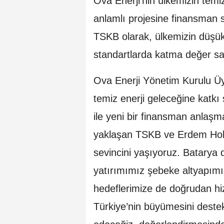
Ova Enerji'nin ülkemizin tem
anlamlı projesine finansman
TSKB olarak, ülkemizin düşük
standartlarda katma değer sa
Ova Enerji Yönetim Kurulu Ü
temiz enerji geleceğine katk
ile yeni bir finansman anlaşma
yaklaşan TSKB ve Erdem Holdin
sevincini yaşıyoruz. Batarya
yatırımımız şebeke altyapımı
hedeflerimize de doğrudan h
Türkiye’nin büyümesini destek