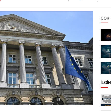
ÇOK
İLGIN