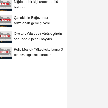
Niğde'de bir kişi aracında ölü
bulundu
Çanakkale Boğazı'nda
arızalanan gemi güvenli
bölgeye demirletildi
Ormanya'da gece yürüyüşünün
sonunda 2 peçeli baykuş
doğaya salındı
Polis Meslek Yüksekokullarına 3
bin 250 öğrenci alınacak