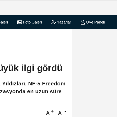
aleri
Foto Galeri
Yazarlar
Üye Paneli
büyük ilgi gördü
 Yıldızları, NF-5 Freedom
anizasyonda en uzun süre
A
A