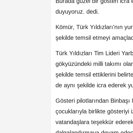
Burada güzel bir gösteri icra 
duyuyoruz. dedi.
Kömür, Türk Yıldızları'nın yurt
şekilde temsil etmeyi amaçladı
Türk Yıldızları Tim Lideri Y
gökyüzündeki milli takımı olar
şekilde temsil ettiklerini belir
de aynı şekilde icra ederek y
Gösteri pilotlarından Binbaş
çocuklarıyla birlikte gösteriyi
vatandaşlara teşekkür edere
dalgalandırmaya devam edecekl