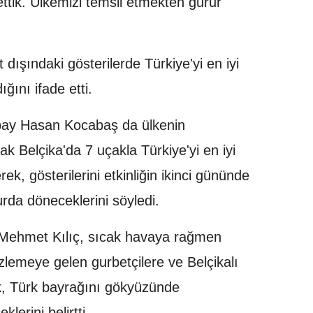
ettik. Ülkemizi temsil etmekten gurur
 dışındaki gösterilerde Türkiye'yi en iyi
ğını ifade etti.
arbay Hasan Kocabaş da ülkenin
ak Belçika'da 7 uçakla Türkiye'yi en iyi
terek, gösterilerini etkinliğin ikinci gününde
urda döneceklerini söyledi.
ı Mehmet Kılıç, sıcak havaya rağmen
 izlemeye gelen gurbetçilere ve Belçikalı
k, Türk bayrağını gökyüzünde
erini belirtti.