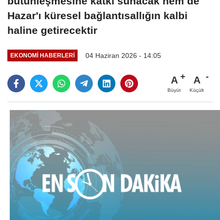
bütünleşmesine katkı sunacak hem de
Hazar'ı küresel bağlantısallığın kalbi
haline getirecektir
04 Haziran 2026 - 14:05
EKONOMI HABERLERI
A
A
Büyüt
Küçült