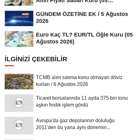
Altın Fiyatı Sabah Kuru (05
Ağustos...
GÜNDEM ÖZETİNE EK / 5 Ağustos
2026
Euro Kaç TL? EUR/TL Öğle Kuru (05
Ağustos 2026)
İLGINIZI ÇEKEBILIR
TCMB alım satıma konu olmayan döviz
kurları / 6 Ağustos 2026
Ticaret borsalarında 11 ayda 375 bin tonu
aşkın fındık işlem gördü
Avrupa'da gaz depolarının doluluğu
2011'den bu yana aynı dönemin...