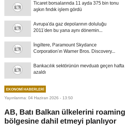
Ticaret borsalarında 11 ayda 375 bin tonu
aşkın fındık işlem gördü
Avrupa'da gaz depolarının doluluğu
2011'den bu yana aynı dönemin...
İngiltere, Paramount Skydance
Corporation'ın Warner Bros. Discovery...
Bankacılık sektörünün mevduatı geçen hafta
azaldı
EKONOMI HABERLERI
Yayınlanma: 04 Haziran 2026 - 13:50
AB, Batı Balkan ülkelerini roaming
bölgesine dahil etmeyi planlıyor