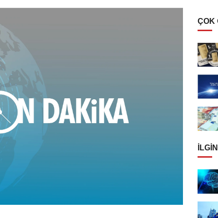
ÇOK
İLGIN