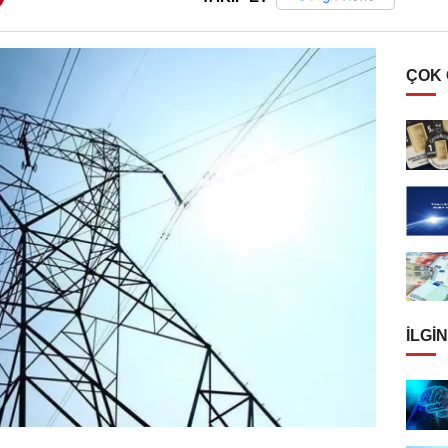
ÇOK
İLGIN