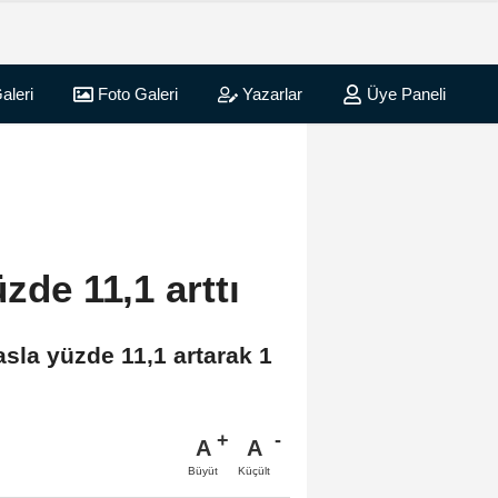
aleri
Foto Galeri
Yazarlar
Üye Paneli
zde 11,1 arttı
yasla yüzde 11,1 artarak 1
A
A
Büyüt
Küçült