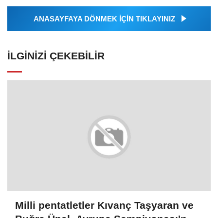
ANASAYFAYA DÖNMEK İÇİN TIKLAYINIZ
İLGINIZI ÇEKEBILIR
Milli pentatletler Kıvanç Taşyaran ve