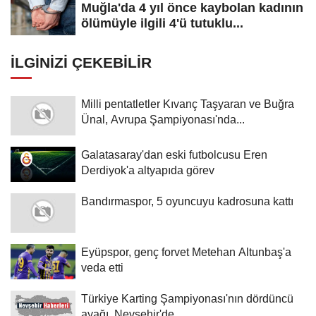
Muğla'da 4 yıl önce kaybolan kadının
ölümüyle ilgili 4'ü tutuklu...
İLGINIZI ÇEKEBILIR
Milli pentatletler Kıvanç Taşyaran ve Buğra
Ünal, Avrupa Şampiyonası'nda...
Galatasaray'dan eski futbolcusu Eren
Derdiyok'a altyapıda görev
Bandırmaspor, 5 oyuncuyu kadrosuna kattı
Eyüpspor, genç forvet Metehan Altunbaş'a
veda etti
Türkiye Karting Şampiyonası'nın dördüncü
ayağı, Nevşehir'de...