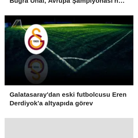
Buğra Ünal, Avrupa Şampiyonası'nda
finale yükseldi
Galatasaray'dan eski futbolcusu Eren
Derdiyok'a altyapıda görev