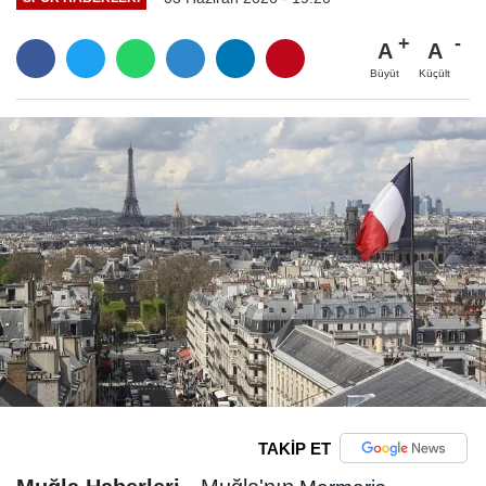
A
A
Büyüt
Küçült
TAKİP ET