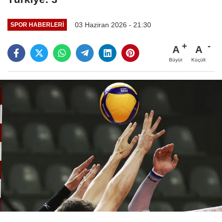
03 Haziran 2026 - 21:30
SPOR HABERLERI
A
A
Büyüt
Küçült