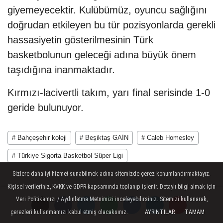
giyemeyecektir. Kulübümüz, oyuncu sağlığını
doğrudan etkileyen bu tür pozisyonlarda gerekli
hassasiyetin gösterilmesinin Türk
basketbolunun geleceği adına büyük önem
taşıdığına inanmaktadır.
Kırmızı-lacivertli takım, yarı final serisinde 1-0
geride bulunuyor.
# Bahçeşehir koleji
# Beşiktaş GAİN
# Caleb Homesley
# Türkiye Sigorta Basketbol Süper Ligi
Sizlere daha iyi hizmet sunabilmek adına sitemizde çerez konumlandırmaktayız.
Kişisel verileriniz, KVKK ve GDPR kapsamında toplanıp işlenir. Detaylı bilgi almak için
EDİTÖR
Veri Politikamızı / Aydınlatma Metnimizi inceleyebilirsiniz. Sitemizi kullanarak,
çerezleri kullanmamızı kabul etmiş olacaksınız.
AYRINTILAR
TAMAM