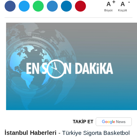
A
A
Büyüt
Küçült
TAKİP ET
İstanbul Haberleri
-
Türkiye Sigorta Basketbol