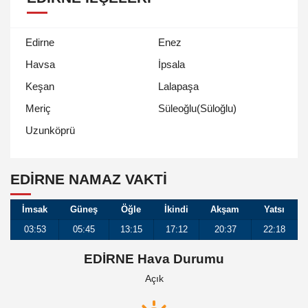
Edirne
Enez
Havsa
İpsala
Keşan
Lalapaşa
Meriç
Süleoğlu(Süloğlu)
Uzunköprü
EDIRNE NAMAZ VAKTİ
İmsak
Güneş
Öğle
İkindi
Akşam
Yatsı
03:53
05:45
13:15
17:12
20:37
22:18
EDİRNE Hava Durumu
Açık