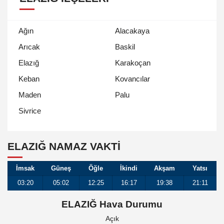
Ağın
Alacakaya
Arıcak
Baskil
Elazığ
Karakoçan
Keban
Kovancılar
Maden
Palu
Sivrice
ELAZIĞ NAMAZ VAKTİ
İmsak
Güneş
Öğle
İkindi
Akşam
Yatsı
03:20
05:02
12:25
16:17
19:38
21:11
ELAZIĞ Hava Durumu
Açık