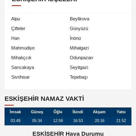
Alpu
Beylikova
Çifteler
Günyüzü
Han
İnönü
Mahmudiye
Mihalgazi
Mihalıçcık
Odunpazarı
Sarıcakaya
Seyitgazi
Tepebaşı
Sivrihisar
ESKIŞEHIR NAMAZ VAKTİ
İmsak
Güneş
Öğle
İkindi
Akşam
Yatsı
03:49
05:34
12:59
16:53
20:16
21:52
ESKİŞEHİR Hava Durumu