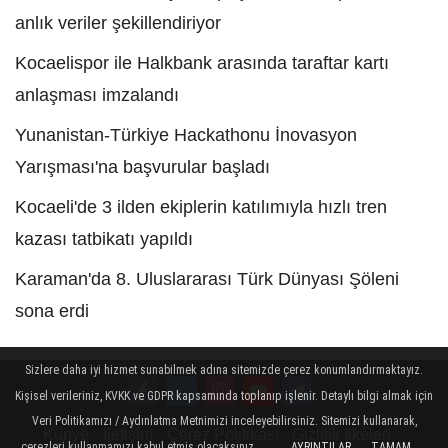
anlık veriler şekillendiriyor
Kocaelispor ile Halkbank arasında taraftar kartı
anlaşması imzalandı
Yunanistan-Türkiye Hackathonu İnovasyon
Yarışması'na başvurular başladı
Kocaeli'de 3 ilden ekiplerin katılımıyla hızlı tren
kazası tatbikatı yapıldı
Karaman'da 8. Uluslararası Türk Dünyası Şöleni
sona erdi
Sizlere daha iyi hizmet sunabilmek adına sitemizde çerez konumlandırmaktayız.
Kişisel verileriniz, KVKK ve GDPR kapsamında toplanıp işlenir. Detaylı bilgi almak için
Veri Politikamızı / Aydınlatma Metnimizi inceleyebilirsiniz. Sitemizi kullanarak,
Künye
İletişim
Çerez Politikası
Gizlilik İlkeleri
çerezleri kullanmamızı kabul etmiş olacaksınız.
AYRINTILAR
TAMAM