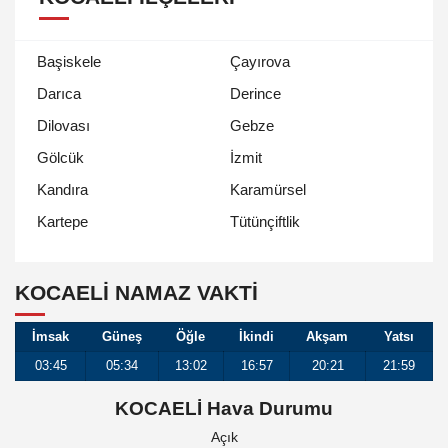
Başiskele
Çayırova
Darıca
Derince
Dilovası
Gebze
Gölcük
İzmit
Kandıra
Karamürsel
Tütünçiftlik
Kartepe
KOCAELI NAMAZ VAKTİ
İmsak
Güneş
Öğle
İkindi
Akşam
Yatsı
03:45
05:34
13:02
16:57
20:21
21:59
KOCAELİ Hava Durumu
Açık