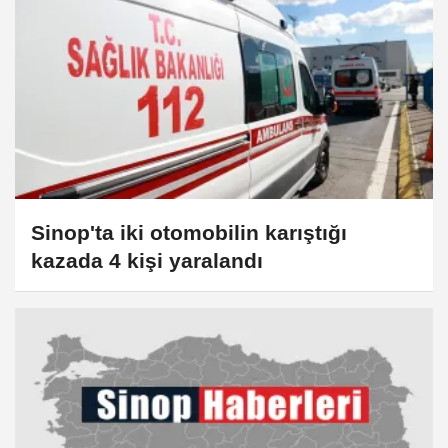
Sinop'ta iki otomobilin karıştığı
kazada 4 kişi yaralandı