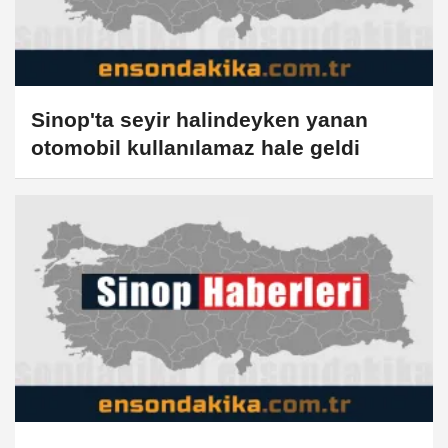
Sinop'ta seyir halindeyken yanan
otomobil kullanılamaz hale geldi