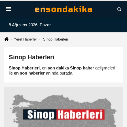
9 Ağustos 2026, Pazar
Yerel Haberler
Sinop Haberleri
Sinop Haberleri
Sinop Haberleri
, en
son dakika Sinop haber
gelişmeleri
ile
en son haberler
anında burada.