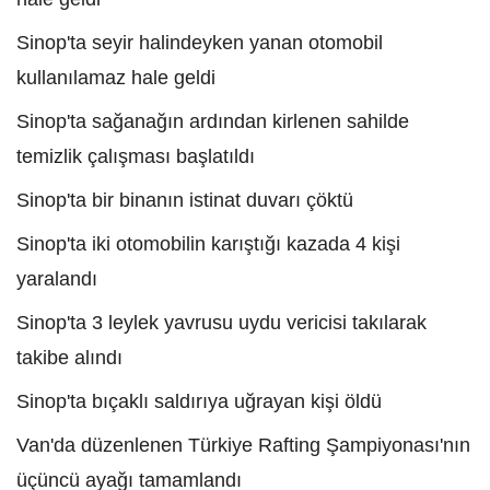
Sinop'ta seyir halindeyken yanan otomobil
kullanılamaz hale geldi
Sinop'ta sağanağın ardından kirlenen sahilde
temizlik çalışması başlatıldı
Sinop'ta bir binanın istinat duvarı çöktü
Sinop'ta iki otomobilin karıştığı kazada 4 kişi
yaralandı
Sinop'ta 3 leylek yavrusu uydu vericisi takılarak
takibe alındı
Sinop'ta bıçaklı saldırıya uğrayan kişi öldü
Van'da düzenlenen Türkiye Rafting Şampiyonası'nın
üçüncü ayağı tamamlandı