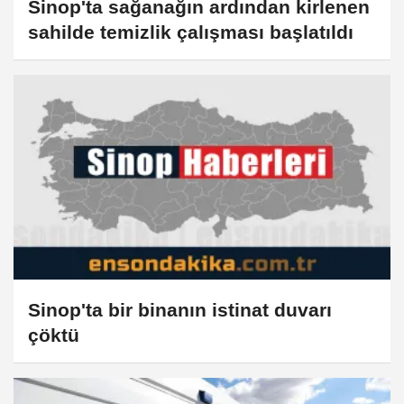
Sinop'ta sağanağın ardından kirlenen
sahilde temizlik çalışması başlatıldı
Sinop'ta bir binanın istinat duvarı
çöktü