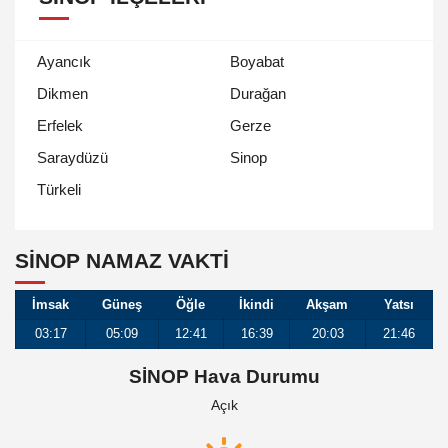
Ayancık
Boyabat
Dikmen
Durağan
Erfelek
Gerze
Saraydüzü
Sinop
Türkeli
SINOP NAMAZ VAKTİ
İmsak
Güneş
Öğle
İkindi
Akşam
Yatsı
03:17
05:09
12:41
16:39
20:03
21:46
SİNOP Hava Durumu
Açık