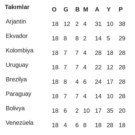
Takımlar
O
G
B
M
A
Y
P
Arjantin
18
12
2
4
31
10
38
Ekvador
18
8
8
2
14
5
29
Kolombiya
18
7
7
4
28
18
28
Uruguay
18
7
7
4
22
12
28
Brezilya
18
8
4
6
24
17
28
Paraguay
18
7
7
4
14
10
28
Bolivya
18
6
2
10
17
35
20
Venezüela
18
4
6
8
18
28
18