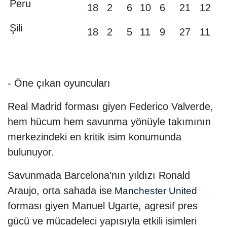
Peru
18
2
6
10
6
21
12
Şili
18
2
5
11
9
27
11
- Öne çıkan oyuncuları
Real Madrid forması giyen Federico Valverde,
hem hücum hem savunma yönüyle takımının
merkezindeki en kritik isim konumunda
bulunuyor.
Savunmada Barcelona'nın yıldızı Ronald
Araujo, orta sahada ise
Manchester United
forması giyen Manuel Ugarte, agresif pres
gücü ve mücadeleci yapısıyla etkili isimleri