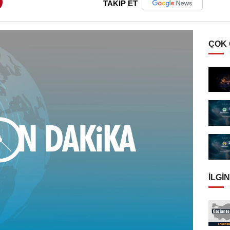
TAKİP ET
ÇOK
İLGIN