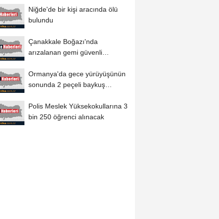
Niğde'de bir kişi aracında ölü
bulundu
Çanakkale Boğazı'nda
arızalanan gemi güvenli
bölgeye demirletildi
Ormanya'da gece yürüyüşünün
sonunda 2 peçeli baykuş
doğaya salındı
Polis Meslek Yüksekokullarına 3
bin 250 öğrenci alınacak