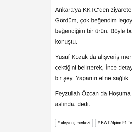
Ankara'ya KKTC'den ziyarete 
Gördüm, çok beğendim legoyu
beğendiğim bir ürün. Böyle b
konuştu.
Yusuf Kozak da alışveriş merk
çektiğini belirterek, İnce det
bir şey. Yapanın eline sağlık. i
Feyzullah Özcan da Hoşuma gi
aslında. dedi.
# alışveriş merkezi
# BWT Alpine F1 