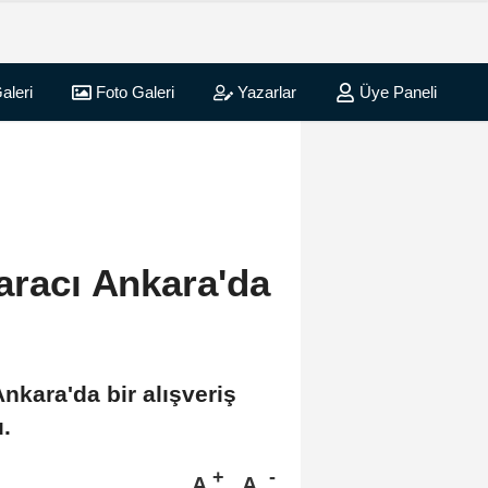
aleri
Foto Galeri
Yazarlar
Üye Paneli
aracı Ankara'da
nkara'da bir alışveriş
.
A
A