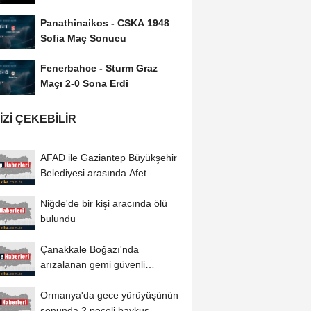
Panathinaikos - CSKA 1948
Sofia Maç Sonucu
Fenerbahce - Sturm Graz
Maçı 2-0 Sona Erdi
IZI ÇEKEBILIR
AFAD ile Gaziantep Büyükşehir
Belediyesi arasında Afet
Farkındalık...
Niğde'de bir kişi aracında ölü
bulundu
Çanakkale Boğazı'nda
arızalanan gemi güvenli
bölgeye demirletildi
Ormanya'da gece yürüyüşünün
sonunda 2 peçeli baykuş