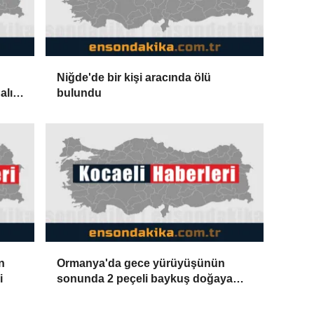
Niğde'de bir kişi aracında ölü
alık
bulundu
iği
n
Ormanya'da gece yürüyüşünün
i
sonunda 2 peçeli baykuş doğaya
salındı