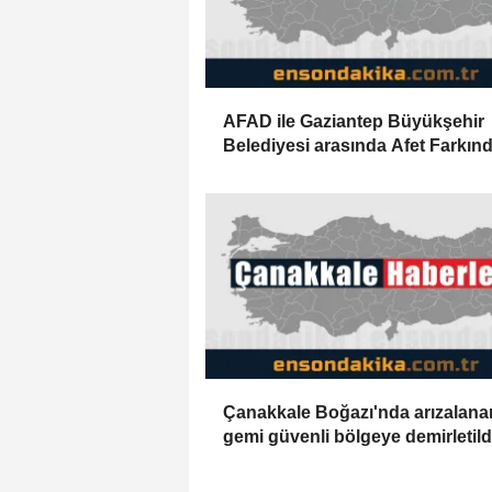
AFAD ile Gaziantep Büyükşehir
Belediyesi arasında Afet Farkınd
Merkezi kurulmasına ilişkin işbirl
protokolü
Çanakkale Boğazı'nda arızalana
gemi güvenli bölgeye demirletild