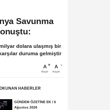
onya Savunma
konuştu:
milyar dolara ulaşmış bir
 karşılar duruma gelmiştir
A
A
Büyüt
Küçült
 OKUNAN HABERLER
GÜNDEM ÖZETİNE EK / 6
Ağustos 2026