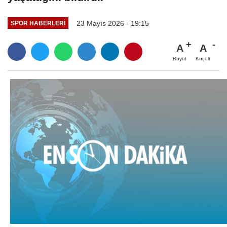
23 Mayıs 2026 - 19:15
SPOR HABERLERI
A
A
Büyüt
Küçült