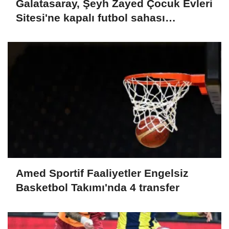
Galatasaray, Şeyh Zayed Çocuk Evleri
Sitesi'ne kapalı futbol sahası
kazandırdı
Amed Sportif Faaliyetler Engelsiz
Basketbol Takımı'nda 4 transfer