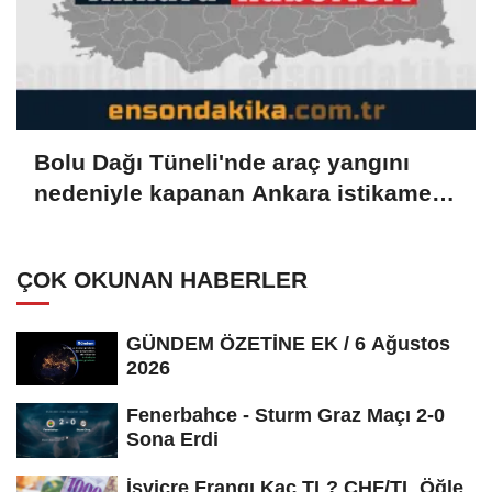
Bolu Dağı Tüneli'nde araç yangını
nedeniyle kapanan Ankara istikameti
ulaşıma açıldı (GÜNCELLEME)
ÇOK OKUNAN HABERLER
GÜNDEM ÖZETİNE EK / 6 Ağustos
2026
Fenerbahce - Sturm Graz Maçı 2-0
Sona Erdi
İsviçre Frangı Kaç TL? CHF/TL Öğle