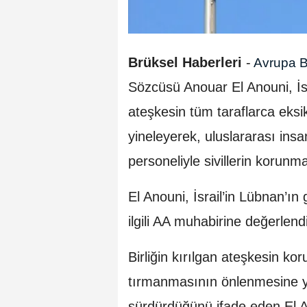
Brüksel Haberleri
-
Avrupa Bi
Sözcüsü Anouar El Anouni, İsr
ateşkesin tüm taraflarca eksi
yineleyerek, uluslararası ins
personeliyle sivillerin korunmas
El Anouni, İsrail’in Lübnan’ın
ilgili AA muhabirine değerlen
Birliğin kırılgan ateşkesin ko
tırmanmasının önlenmesine y
sürdürdüğünü ifade eden El 