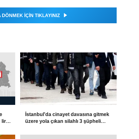
DÖNMEK İÇİN TIKLAYINIZ
e
İstanbul'da cinayet davasına gitmek
lira
üzere yola çıkan silahlı 3 şüpheli
yakalandı