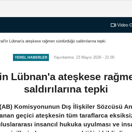
Video G
rail'in Lübnan'a ateşkese rağmen sürdürdüğü saldırılarına tepki
Yayınlanma: 23 Mayıs 2026 - 21:00
YEREL HABERLER
l'in Lübnan'a ateşkese rağ
saldırılarına tepki
 (AB) Komisyonunun Dış İlişkiler Sözcüsü Ano
nan geçici ateşkesin tüm taraflarca eksiks
 uluslararası insancıl hukuka uyulması ve ins