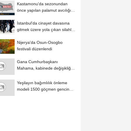
Kastamonu'da sezonundan
önce yapılan palamut avcılığına
80 bin lira...
İstanbul'da cinayet davasına
gitmek üzere yola çıkan silahlı 3
şüpheli...
Nijerya'da Osun-Osogbo
festivali düzenlendi
Gana Cumhurbaşkanı
Mahama, kabinede değişikliğe
gidecek
Yeşilayın bağımlılık önleme
modeli 1500 göçmen gencin
hayatına...