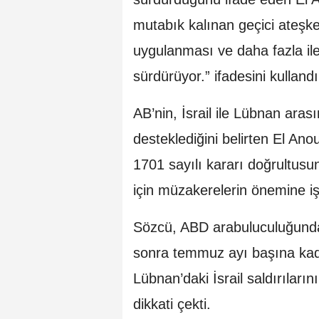
mutabık kalınan geçici ateşke
uygulanması ve daha fazla il
sürdürüyor.” ifadesini kullandı
AB’nin, İsrail ile Lübnan aras
desteklediğini belirten El Ano
1701 sayılı kararı doğrultusund
için müzakerelerin önemine işa
Sözcü, ABD arabuluculuğunda
sonra temmuz ayı başına kad
Lübnan’daki İsrail saldırıları
dikkati çekti.