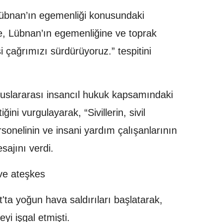
 Lübnan’ın egemenliği konusundaki
’e, Lübnan’ın egemenliğine ve toprak
çağrımızı sürdürüyoruz.” tespitini
luslararası insancıl hukuk kapsamındaki
ni vurgulayarak, “Sivillerin, sivil
sonelinin ve insani yardım çalışanlarının
ajını verdi.
ı ve ateşkes
'ta yoğun hava saldırıları başlatarak,
yi işgal etmişti.