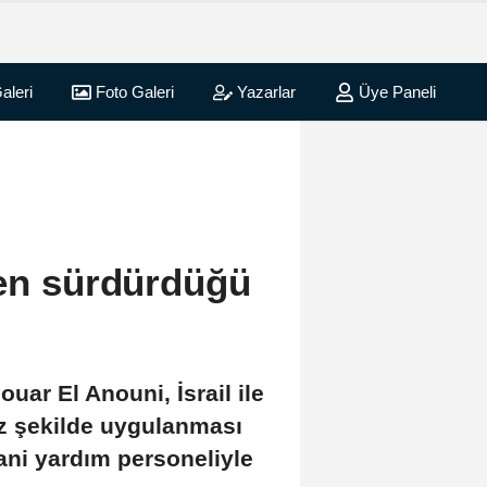
aleri
Foto Galeri
Yazarlar
Üye Paneli
men sürdürdüğü
uar El Anouni, İsrail ile
iz şekilde uygulanması
ani yardım personeliyle