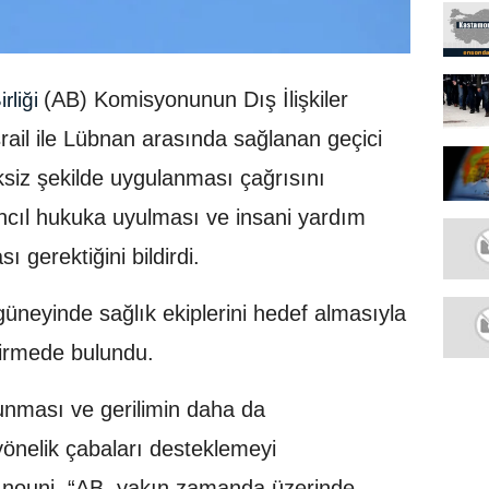
(AB) Komisyonunun Dış İlişkiler
rliği
ail ile Lübnan arasında sağlanan geçici
ksiz şekilde uygulanması çağrısını
ancıl hukuka uyulması ve insani yardım
ı gerektiğini bildirdi.
 güneyinde sağlık ekiplerini hedef almasıyla
dirmede bulundu.
runması ve gerilimin daha da
önelik çabaları desteklemeyi
Anouni, “AB, yakın zamanda üzerinde