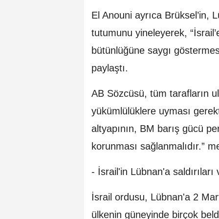
El Anouni ayrıca Brüksel’in,
tutumunu yineleyerek, “İsrail
bütünlüğüne saygı göstermesi 
paylaştı.
AB Sözcüsü, tüm tarafların u
yükümlülüklere uyması gerektiği
altyapının, BM barış gücü per
korunması sağlanmalıdır.” mes
- İsrail'in Lübnan'a saldırılar
İsrail ordusu, Lübnan'a 2 Mart
ülkenin güneyinde birçok belde