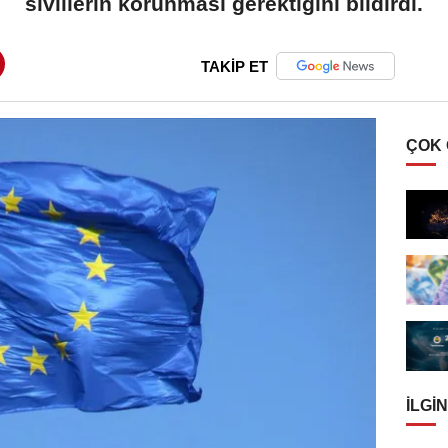
sivillerin korunması gerektiğini bildirdi.
TAKİP ET
ÇOK
İLGIN