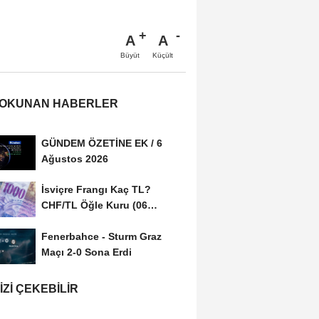
A
A
Büyüt
Küçült
 OKUNAN HABERLER
GÜNDEM ÖZETİNE EK / 6
Ağustos 2026
İsviçre Frangı Kaç TL?
CHF/TL Öğle Kuru (06
Ağustos 2026)
Fenerbahce - Sturm Graz
Maçı 2-0 Sona Erdi
IZI ÇEKEBILIR