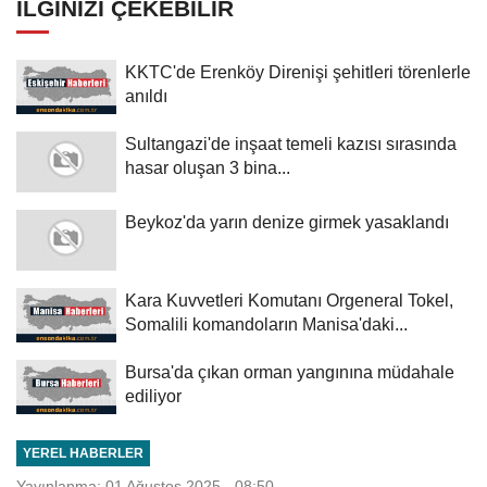
İLGINIZI ÇEKEBILIR
KKTC'de Erenköy Direnişi şehitleri törenlerle
anıldı
Sultangazi'de inşaat temeli kazısı sırasında
hasar oluşan 3 bina...
Beykoz'da yarın denize girmek yasaklandı
Kara Kuvvetleri Komutanı Orgeneral Tokel,
Somalili komandoların Manisa'daki...
Bursa'da çıkan orman yangınına müdahale
ediliyor
YEREL HABERLER
Yayınlanma: 01 Ağustos 2025 - 08:50