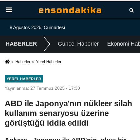
8 Ağustos 2026, Cumartesi
HABERLER
Güncel Haberler
Ekonomi Habe
Haberler
Yerel Haberler
YEREL HABERLER
Yayınlanma: 27 Temmuz 2025 - 17:30
ABD ile Japonya'nın nükleer silah
kullanım senaryosu üzerine
görüştüğü iddia edildi
Ankara - Japonya ile ABD'nin, olası bir