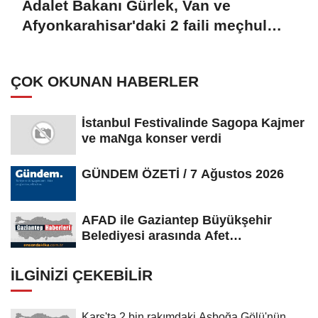
Adalet Bakanı Gürlek, Van ve
Afyonkarahisar'daki 2 faili meçhul
olayın aydınlatıldığını duyurdu:
ÇOK OKUNAN HABERLER
İstanbul Festivalinde Sagopa Kajmer
ve maNga konser verdi
GÜNDEM ÖZETİ / 7 Ağustos 2026
AFAD ile Gaziantep Büyükşehir
Belediyesi arasında Afet
Farkındalık...
İLGINIZI ÇEKEBILIR
Kars'ta 2 bin rakımdaki Asboğa Gölü'nün