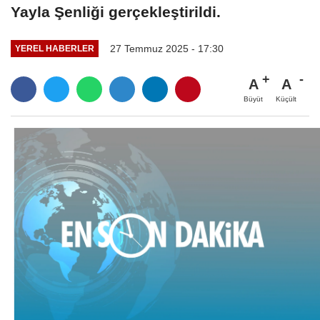
Yayla Şenliği gerçekleştirildi.
27 Temmuz 2025 - 17:30
YEREL HABERLER
A
A
Büyüt
Küçült