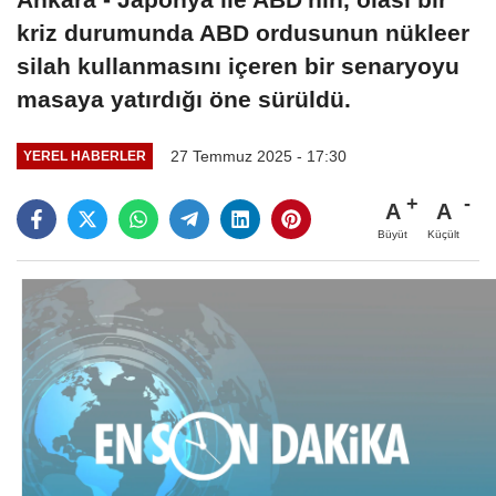
kriz durumunda ABD ordusunun nükleer
silah kullanmasını içeren bir senaryoyu
masaya yatırdığı öne sürüldü.
27 Temmuz 2025 - 17:30
YEREL HABERLER
A
A
Büyüt
Küçült