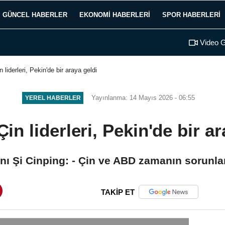
GÜNCEL HABERLER
EKONOMI HABERLERI
SPOR HABERLERI
Video G
liderleri, Pekin'de bir araya geldi
Yayınlanma: 14 Mayıs 2026 - 06:55
YEREL HABERLER
in liderleri, Pekin'de bir ar
nı Şi Cinping: - Çin ve ABD zamanın sorunları
TAKİP ET