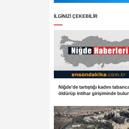
İLGINIZI ÇEKEBILIR
Niğde'de tartıştığı kadını tabanc
öldürüp intihar girişiminde bulu
kişi hastanede öldü