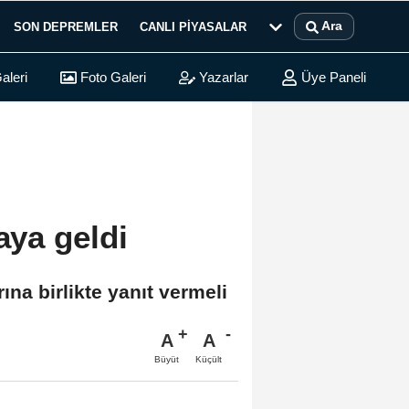
Ara
SON DEPREMLER
CANLI PIYASALAR
aleri
Foto Galeri
Yazarlar
Üye Paneli
aya geldi
na birlikte yanıt vermeli
A
A
Büyüt
Küçült