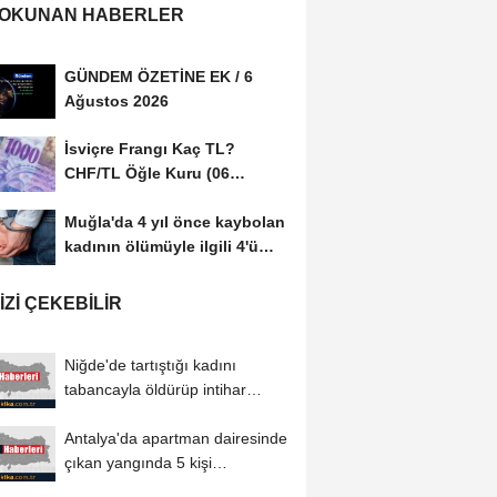
 OKUNAN HABERLER
GÜNDEM ÖZETİNE EK / 6
Ağustos 2026
İsviçre Frangı Kaç TL?
CHF/TL Öğle Kuru (06
Ağustos 2026)
Muğla'da 4 yıl önce kaybolan
kadının ölümüyle ilgili 4'ü
tutuklu...
IZI ÇEKEBILIR
Niğde'de tartıştığı kadını
tabancayla öldürüp intihar
girişiminde...
Antalya'da apartman dairesinde
çıkan yangında 5 kişi
dumandan etkilendi