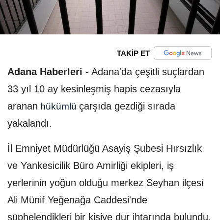
TAKİP ET
Adana Haberleri
-
Adana'da çeşitli suçlardan
33 yıl 10 ay kesinleşmiş hapis cezasıyla
aranan
çarşıda gezdiği sırada
hükümlü
yakalandı.
İl Emniyet Müdürlüğü Asayiş Şubesi Hırsızlık
ve Yankesicilik Büro Amirliği ekipleri, iş
yerlerinin yoğun olduğu merkez Seyhan ilçesi
Ali Münif Yeğenağa Caddesi'nde
şüphelendikleri bir kişiye dur ihtarında bulundu.