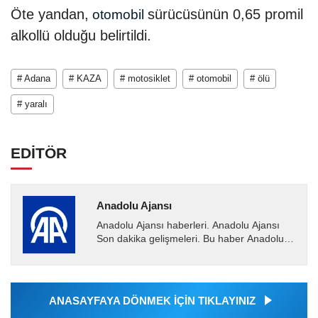
Öte yandan,
sürücüsünün 0,65 promil
otomobil
alkollü olduğu belirtildi.
# Adana
# KAZA
# motosiklet
# otomobil
# ölü
# yaralı
EDİTÖR
Anadolu Ajansı
Anadolu Ajansı haberleri. Anadolu Ajansı
Son dakika gelişmeleri. Bu haber Anadolu
Ajansı tarafından servis edilmiştir. Anadolu
Ajansı tarafından...
ANASAYFAYA DÖNMEK İÇİN TIKLAYINIZ