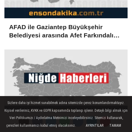
AFAD ile Gaziantep Büyükşehir
Belediyesi arasında Afet Farkındalık
Merkezi kurulmasına ilişkin işbirliği
protokolü
Sizlere daha iyi hizmet sunabilmek adına sitemizde çerez konumlandırmaktayız.
Kişisel verileriniz, KVKK ve GDPR kapsamında toplanıp işlenir. Detaylı bilgi almak için
Veri Politikamızı / Aydınlatma Metnimizi inceleyebilirsiniz. Sitemizi kullanarak,
Niğde'de bir kişi aracında ölü bulundu
çerezleri kullanmamızı kabul etmiş olacaksınız.
AYRINTILAR
TAMAM