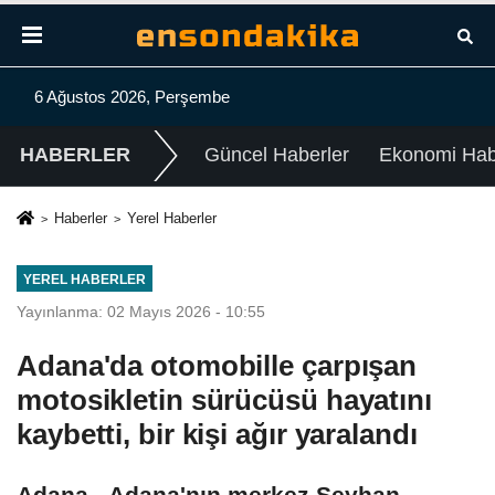
6 Ağustos 2026, Perşembe
HABERLER
Güncel Haberler
Ekonomi Habe
Haberler
Yerel Haberler
YEREL HABERLER
Yayınlanma: 02 Mayıs 2026 - 10:55
Adana'da otomobille çarpışan
motosikletin sürücüsü hayatını
kaybetti, bir kişi ağır yaralandı
Adana - Adana'nın merkez Seyhan