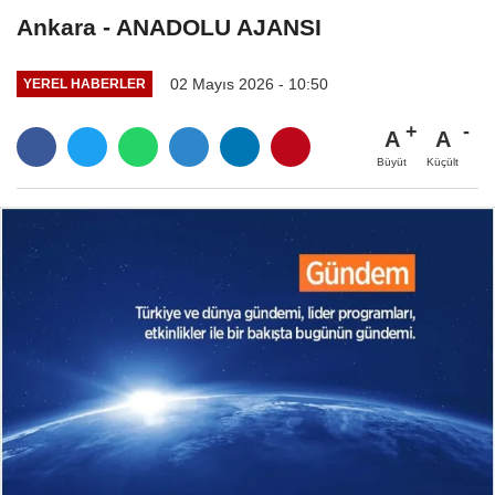
Ankara - ANADOLU AJANSI
02 Mayıs 2026 - 10:50
YEREL HABERLER
A
A
Büyüt
Küçült