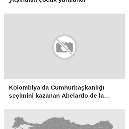
Kolombiya'da Cumhurbaşkanlığı
seçimini kazanan Abelardo de la
Espriella yemin etti