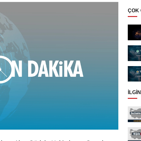
ÇOK
İLGIN