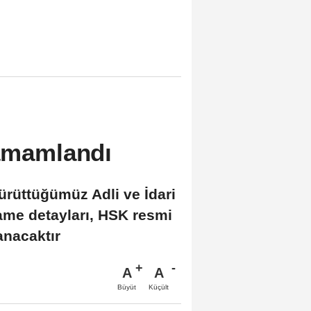
tamamlandı
ürüttüğümüz Adli ve İdari
ame detayları, HSK resmi
anacaktır
A
A
Büyüt
Küçült