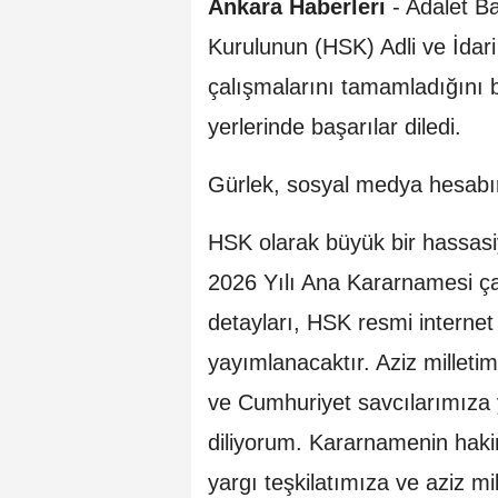
Ankara Haberleri
- Adalet Ba
Kurulunun (HSK) Adli ve İdar
çalışmalarını tamamladığını b
yerlerinde başarılar diledi.
Gürlek, sosyal medya hesabın
HSK olarak büyük bir hassasiy
2026 Yılı Ana Kararnamesi ç
detayları, HSK resmi internet 
yayımlanacaktır. Aziz milletim
ve Cumhuriyet savcılarımıza y
diliyorum. Kararnamenin hakim
yargı teşkilatımıza ve aziz mi