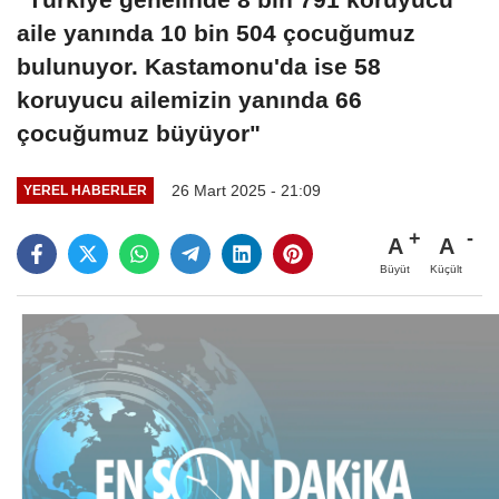
aile yanında 10 bin 504 çocuğumuz
bulunuyor. Kastamonu'da ise 58
koruyucu ailemizin yanında 66
çocuğumuz büyüyor"
26 Mart 2025 - 21:09
YEREL HABERLER
A
A
Büyüt
Küçült