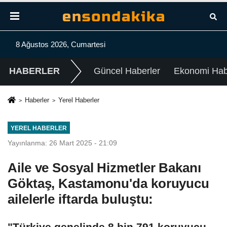
8 Ağustos 2026, Cumartesi
HABERLER
Güncel Haberler
Ekonomi Habe
Haberler
Yerel Haberler
YEREL HABERLER
Yayınlanma: 26 Mart 2025 - 21:09
Aile ve Sosyal Hizmetler Bakanı
Göktaş, Kastamonu'da koruyucu
ailelerle iftarda buluştu:
"Türkiye genelinde 8 bin 791 koruyucu