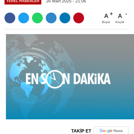
26 Mart 2025 - 21:06
YEREL HABERLER
A
A
Büyüt
Küçült
TAKİP ET