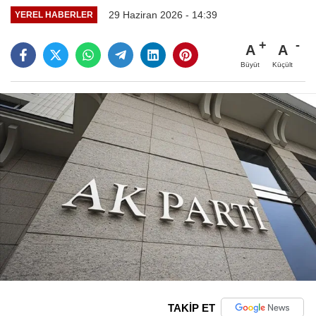
29 Haziran 2026 - 14:39
YEREL HABERLER
A
A
Büyüt
Küçült
TAKİP ET