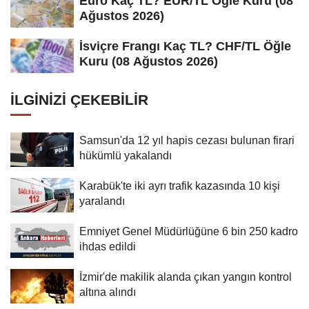
Euro Kaç TL? EUR/TL Öğle Kuru (08
Ağustos 2026)
İsviçre Frangı Kaç TL? CHF/TL Öğle
Kuru (08 Ağustos 2026)
İLGINIZI ÇEKEBILIR
Samsun'da 12 yıl hapis cezası bulunan firari
hükümlü yakalandı
Karabük'te iki ayrı trafik kazasında 10 kişi
yaralandı
Emniyet Genel Müdürlüğüne 6 bin 250 kadro
ihdas edildi
İzmir'de makilik alanda çıkan yangın kontrol
altına alındı