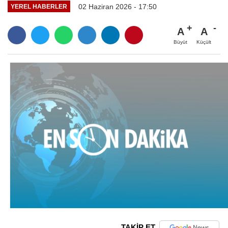
02 Haziran 2026 - 17:50
YEREL HABERLER
A
A
Büyüt
Küçült
TAKİP ET