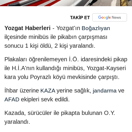
TAKİP ET
Yozgat Haberleri
- Yozgat'ın
Boğazlıyan
ilçesinde minibüs ile pikabın çarpışması
sonucu 1 kişi öldü, 2 kişi yaralandı.
Plakaları öğrenilemeyen İ.Ö. idaresindeki pikap
ile H.İ.A'nın kullandığı minibüs, Yozgat-Kayseri
kara yolu Poyrazlı köyü mevkisinde çarpıştı.
İhbar üzerine
yerine sağlık,
ve
KAZA
jandarma
ekipleri sevk edildi.
AFAD
Kazada, sürücüler ile pikapta bulunan O.Y.
yaralandı.