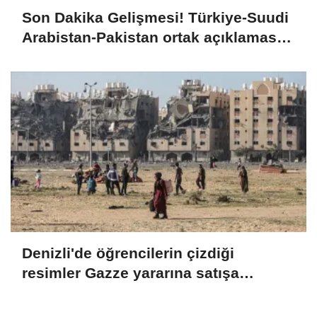
Son Dakika Gelişmesi! Türkiye-Suudi
Arabistan-Pakistan ortak açıklaması:
Anlaşma, üç devlet arasındaki
savunma işbirliğinin tüm boyutlarıyla
geliştirilmesini öngörmektedir
Denizli'de öğrencilerin çizdiği
resimler Gazze yararına satışa
çıkarıldı