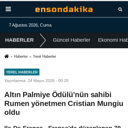
7 Ağustos 2026, Cuma
HABERLER
Güncel Haberler
Ekonomi Habe
Haberler
Yerel Haberler
YEREL HABERLER
Yayınlanma: 24 Mayıs 2026 - 00:20
Altın Palmiye Ödülü'nün sahibi
Rumen yönetmen Cristian Mungiu
oldu
Ile-De-France - Fransa'da düzenlenen 79.