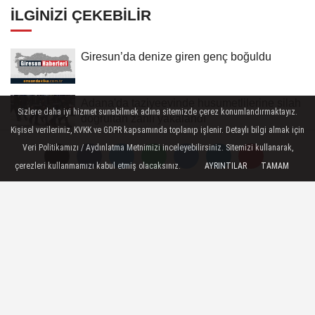
İLGINIZI ÇEKEBILIR
Giresun’da denize giren genç boğuldu
Adana'da taziyeevinde husumetlilerine silah
Sizlere daha iyi hizmet sunabilmek adına sitemizde çerez konumlandırmaktayız.
doğrultan zanlı yakalandı
Kişisel verileriniz, KVKK ve GDPR kapsamında toplanıp işlenir. Detaylı bilgi almak için
Son Dakika Gelişmesi! Türkiye-Suudi
Veri Politikamızı / Aydınlatma Metnimizi inceleyebilirsiniz. Sitemizi kullanarak,
Arabistan-Pakistan ortak açıklaması:...
çerezleri kullanmamızı kabul etmiş olacaksınız.
AYRINTILAR
TAMAM
Denizli'de öğrencilerin çizdiği resimler
Gazze yararına satışa...
FETÖ'nün suikast timindeki Karatepe'nin
Muğla'da gösterdiği bölgelerde...