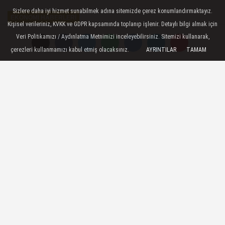
Sizlere daha iyi hizmet sunabilmek adına sitemizde çerez konumlandırmaktayız.
EKONOMI HABERLERI
Kişisel verileriniz, KVKK ve GDPR kapsamında toplanıp işlenir. Detaylı bilgi almak için
Yayınlanma: 04 Haziran 2026 - 10:00
Veri Politikamızı / Aydınlatma Metnimizi inceleyebilirsiniz. Sitemizi kullanarak,
çerezleri kullanmamızı kabul etmiş olacaksınız.
AYRINTILAR
TAMAM
Borsa güne yükselişle başladı
İstanbul - Borsa İstanbul'da BIST 100
endeksi, güne yüzde 0,69 artışla 14.
04 Haziran 2026 - 10:00
EKONOMI HABERLERI
A
A
Büyüt
Küçült