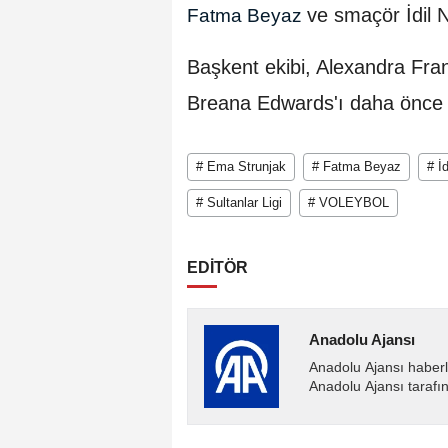
ve smaçör İdil 
Fatma Beyaz
Başkent ekibi, Alexandra Fra
Breana Edwards'ı daha önce 
# Ema Strunjak
# Fatma Beyaz
# İ
# Sultanlar Ligi
# VOLEYBOL
EDİTÖR
Anadolu Ajansı
Anadolu Ajansı haberl
Anadolu Ajansı tarafın