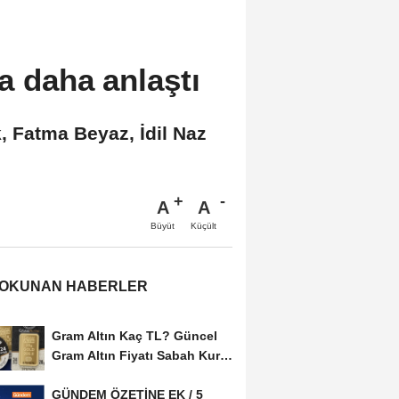
a daha anlaştı
, Fatma Beyaz, İdil Naz
A
A
Büyüt
Küçült
 OKUNAN HABERLER
Gram Altın Kaç TL? Güncel
Gram Altın Fiyatı Sabah Kuru
(05 Ağustos...
GÜNDEM ÖZETİNE EK / 5