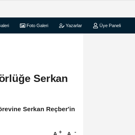
aleri
Foto Galeri
Yazarlar
Üye Paneli
törlüğe Serkan
görevine Serkan Reçber'in
A
A