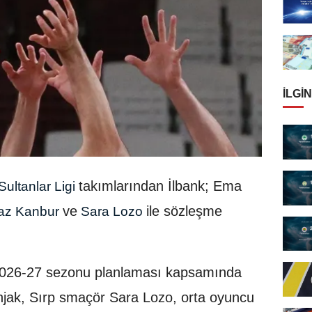
İLGIN
takımlarından İlbank; Ema
Sultanlar Ligi
ve
ile sözleşme
Naz Kanbur
Sara Lozo
2026-27 sezonu planlaması kapsamında
njak, Sırp smaçör Sara Lozo, orta oyuncu