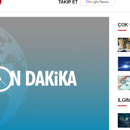
TAKİP ET
ÇOK
İLGIN