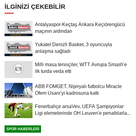
İLGINIZI ÇEKEBILIR
Antalyaspor-Keçtaş Ankara Keçiörengücü
maçının ardından
Yukatel Denizli Basket, 3 oyuncuyla
anlaşma sağladı
Milli masa tenisçiler, WTT Avrupa Smash'e
ilk turda veda etti
ABB FOMGET, Nijeryalı futbolcu Miracle
Ofem Usani'yi kadrosuna kattı
Fenerbahçe arsaVev, UEFA Şampiyonlar
Ligi elemelerinde OH Leuven'e penaltılarla...
SPOR HABERLERI