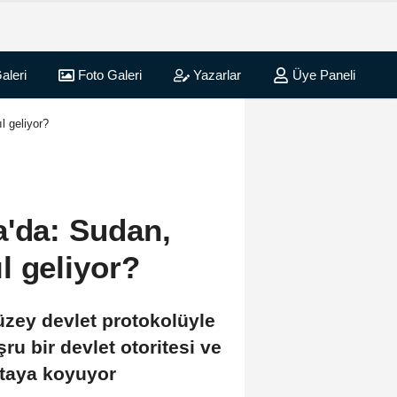
aleri
Foto Galeri
Yazarlar
Üye Paneli
l geliyor?
a'da: Sudan,
l geliyor?
üzey devlet protokolüyle
ru bir devlet otoritesi ve
rtaya koyuyor