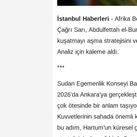
İstanbul Haberleri
- Afrika 
Çağrı Sarı, Abdulfettah el-Bu
kuşatmayı aşma stratejisini v
Analiz için kaleme aldı.
***
Sudan Egemenlik Konseyi Baş
2026’da Ankara’ya gerçekleştir
çok ötesinde bir anlam taşıyo
Kuvvetlerinin sahada önemli kaz
bu adım, Hartum’un küresel g