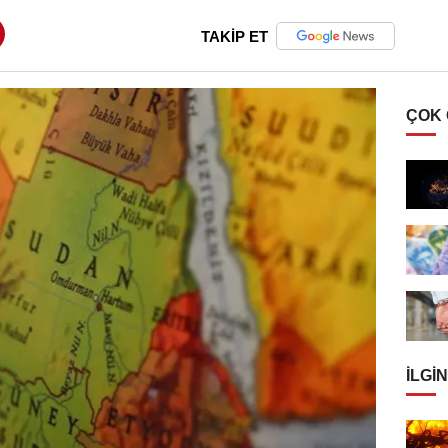
TAKİP ET
ÇOK
İLGIN