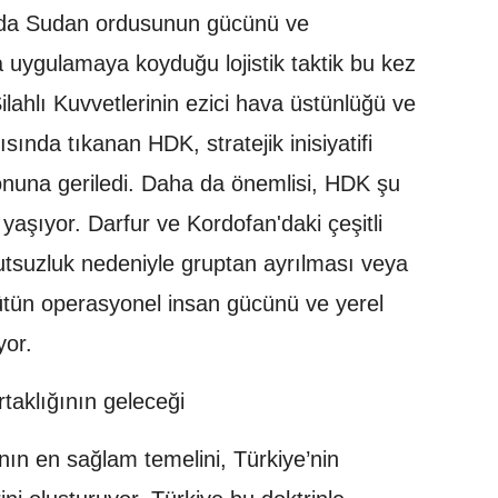
ında Sudan ordusunun gücünü ve
 uygulamaya koyduğu lojistik taktik bu kez
ahlı Kuvvetlerinin ezici hava üstünlüğü ve
sında tıkanan HDK, stratejik inisiyatifi
una geriledi. Daha da önemlisi, HDK şu
yaşıyor. Darfur ve Kordofan'daki çeşitli
şnutsuzluk nedeniyle gruptan ayrılması veya
rgütün operasyonel insan gücünü ve yerel
yor.
rtaklığının geleceği
n en sağlam temelini, Türkiye’nin