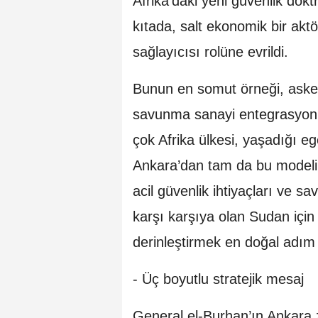
Afrika’daki yeni güvenlik doktr
kıtada, salt ekonomik bir akt
sağlayıcısı rolüne evrildi.
Bunun en somut örneği, asker
savunma sanayi entegrasyon
çok Afrika ülkesi, yaşadığı eg
Ankara’dan tam da bu modelin
acil güvenlik ihtiyaçları ve 
karşı karşıya olan Sudan için 
derinleştirmek en doğal adım 
- Üç boyutlu stratejik mesaj
General el-Burhan’ın Ankara 