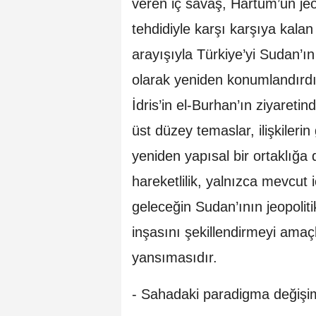
veren iç savaş, Hartum’un jeop
tehdidiyle karşı karşıya kala
arayışıyla Türkiye’yi Sudan’ın 
olarak yeniden konumlandırd
İdris’in el-Burhan’ın ziyaret
üst düzey temaslar, ilişkilerin
yeniden yapısal bir ortaklığa
hareketlilik, yalnızca mevcut
geleceğin Sudan’ının jeopolit
inşasını şekillendirmeyi amaçl
yansımasıdır.
- Sahadaki paradigma değişim