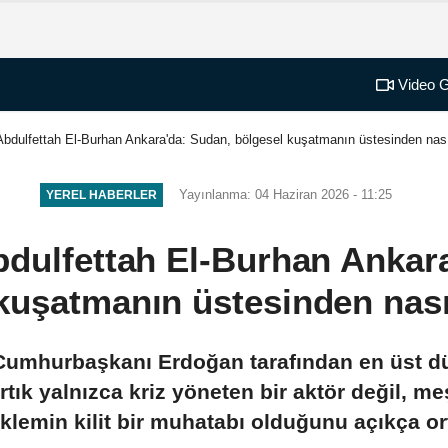
Video G
bdulfettah El-Burhan Ankara'da: Sudan, bölgesel kuşatmanın üstesinden nası
Yayınlanma: 04 Haziran 2026 - 11:25
YEREL HABERLER
dulfettah El-Burhan Ankar
kuşatmanın üstesinden nası
 Cumhurbaşkanı Erdoğan tarafından en üst d
tık yalnızca kriz yöneten bir aktör değil, meş
klemin kilit bir muhatabı olduğunu açıkça o