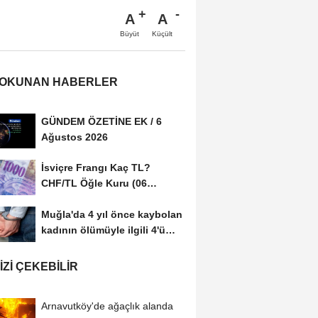
A
A
Büyüt
Küçült
 OKUNAN HABERLER
GÜNDEM ÖZETİNE EK / 6
Ağustos 2026
İsviçre Frangı Kaç TL?
CHF/TL Öğle Kuru (06
Ağustos 2026)
Muğla'da 4 yıl önce kaybolan
kadının ölümüyle ilgili 4'ü
tutuklu...
IZI ÇEKEBILIR
Arnavutköy'de ağaçlık alanda