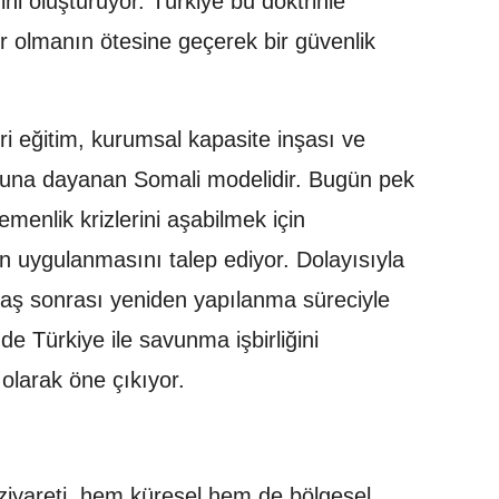
ini oluşturuyor. Türkiye bu doktrinle
ör olmanın ötesine geçerek bir güvenlik
i eğitim, kurumsal kapasite inşası ve
una dayanan Somali modelidir. Bugün pek
emenlik krizlerini aşabilmek için
 uygulanmasını talep ediyor. Dolayısıyla
savaş sonrası yeniden yapılanma süreciyle
de Türkiye ile savunma işbirliğini
olarak öne çıkıyor.
ziyareti, hem küresel hem de bölgesel