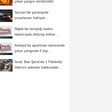
çıkan yangın söndürüldü
Sarıyer'de şarampole
yuvarlanan hafriyat
kamyonunun sürücüsü
Niğde'de tartıştığı kadını
yaralandı
tabancayla öldürüp intihar
girişiminde...
Antalya'da apartman dairesinde
çıkan yangında 5 kişi
dumandan etkilendi
İsrail, Batı Şeria'da 1 Filistinliyi
öldüren askerler hakkındaki...