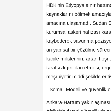
HDK'nin Etiyopya sınır hatt
kaynaklarını bölmek amacıyla
amacına ulaşamadı. Sudan Sil
kurumsal askeri hafızası karşı
kaybederek savunma pozisyon
an yapısal bir çözülme süreci 
kabile milislerinin, artan ho
tarafsızlığını ilan etmesi, ö
meşruiyetini ciddi şekilde eriti
- Somali Modeli ve güvenlik o
Ankara-Hartum yakınlaşmasını