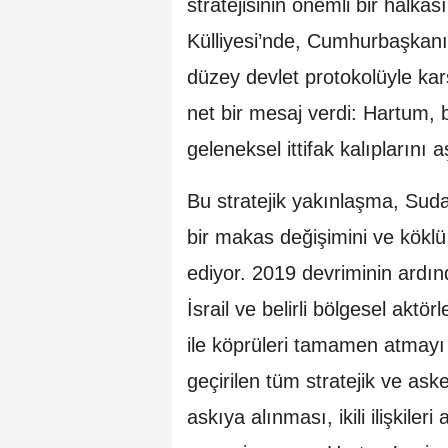
stratejisinin önemli bir halka
Külliyesi’nde, Cumhurbaşkanı
düzey devlet protokolüyle kar
net bir mesaj verdi: Hartum, 
geleneksel ittifak kalıplarını a
Bu stratejik yakınlaşma, Suda
bir makas değişimini ve köklü 
ediyor. 2019 devriminin ardın
İsrail ve belirli bölgesel aktör
ile köprüleri tamamen atmayı
geçirilen tüm stratejik ve ask
askıya alınması, ikili ilişkiler