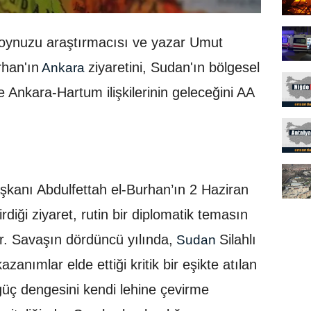
Boynuzu araştırmacısı ve yazar Umut
rhan'ın
ziyaretini, Sudan'ın bölgesel
Ankara
e Ankara-Hartum ilişkilerinin geleceğini AA
kanı Abdulfettah el-Burhan’ın 2 Haziran
diği ziyaret, rutin bir diplomatik temasın
r. Savaşın dördüncü yılında,
Silahlı
Sudan
anımlar elde ettiği kritik bir eşikte atılan
üç dengesini kendi lehine çevirme