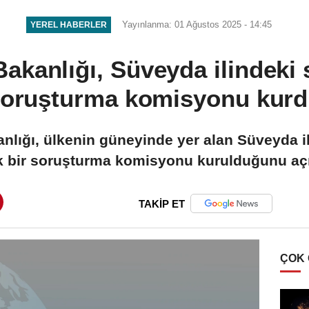
Yayınlanma: 01 Ağustos 2025 - 14:45
YEREL HABERLER
akanlığı, Süveyda ilindeki 
oruşturma komisyonu kur
lığı, ülkenin güneyinde yer alan Süveyda ili
k bir soruşturma komisyonu kurulduğunu açı
TAKİP ET
ÇOK