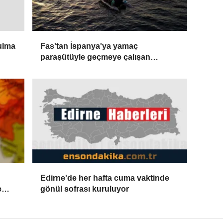
Fas'tan İspanya'ya yamaç
ulma
paraşütüyle geçmeye çalışan
düzensiz göçmen yaşamını yitirdi
Edirne'de her hafta cuma vaktinde
e
gönül sofrası kuruluyor