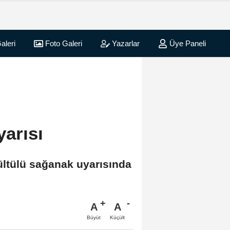
aleri
Foto Galeri
Yazarlar
Üye Paneli
arısı
ültülü sağanak uyarısında
A
A
Büyüt
Küçült