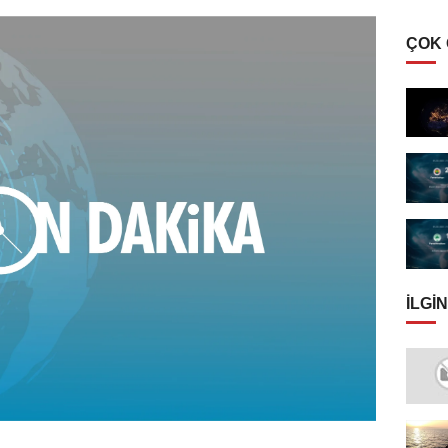
ÇOK
İLGIN