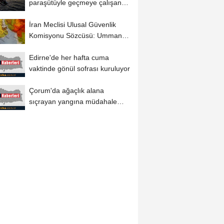
paraşütüyle geçmeye çalışan
düzensiz...
İran Meclisi Ulusal Güvenlik
Komisyonu Sözcüsü: Umman
ile mutabakatın...
Edirne'de her hafta cuma
vaktinde gönül sofrası kuruluyor
Çorum'da ağaçlık alana
sıçrayan yangına müdahale
ediliyor