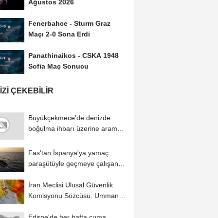
Ağustos 2026
Fenerbahce - Sturm Graz
Maçı 2-0 Sona Erdi
Panathinaikos - CSKA 1948
Sofia Maç Sonucu
IZI ÇEKEBILIR
Büyükçekmece'de denizde
boğulma ihbarı üzerine arama
çalışması...
Fas'tan İspanya'ya yamaç
paraşütüyle geçmeye çalışan
düzensiz...
İran Meclisi Ulusal Güvenlik
Komisyonu Sözcüsü: Umman
ile mutabakatın...
Edirne'de her hafta cuma