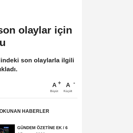
son olaylar için
du
ndeki son olaylarla ilgili
kladı.
A
A
Büyüt
Küçült
 OKUNAN HABERLER
GÜNDEM ÖZETİNE EK / 6