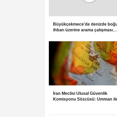
Büyükçekmece'de denizde boğ
ihbarı üzerine arama çalışması
başlatıldı
İran Meclisi Ulusal Güvenlik
Komisyonu Sözcüsü: Umman il
mutabakatın genel çerçevesi
neredeyse şekillendi