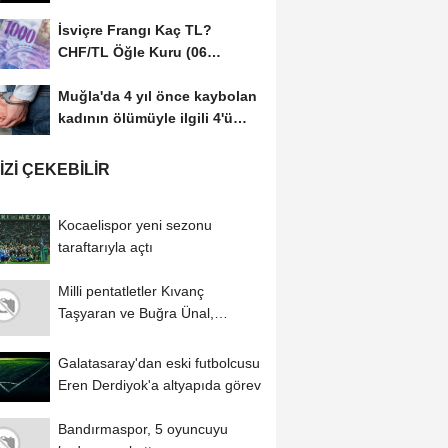
İsviçre Frangı Kaç TL?
CHF/TL Öğle Kuru (06
Ağustos 2026)
Muğla'da 4 yıl önce kaybolan
kadının ölümüyle ilgili 4'ü
tutuklu...
IZI ÇEKEBILIR
Kocaelispor yeni sezonu
taraftarıyla açtı
Milli pentatletler Kıvanç
Taşyaran ve Buğra Ünal,
Avrupa Şampiyonası'nda...
Galatasaray'dan eski futbolcusu
Eren Derdiyok'a altyapıda görev
Bandırmaspor, 5 oyuncuyu