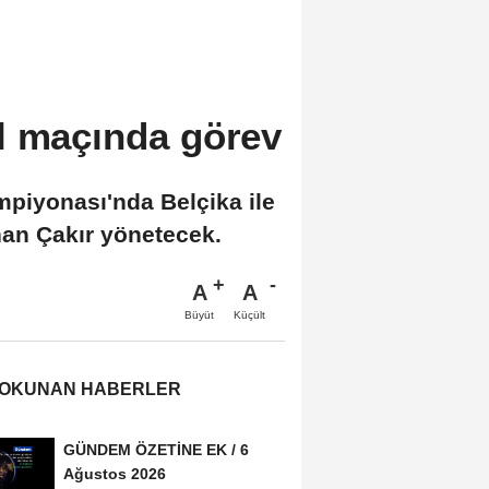
l maçında görev
mpiyonası'nda Belçika ile
an Çakır yönetecek.
A
A
Büyüt
Küçült
 OKUNAN HABERLER
GÜNDEM ÖZETİNE EK / 6
Ağustos 2026