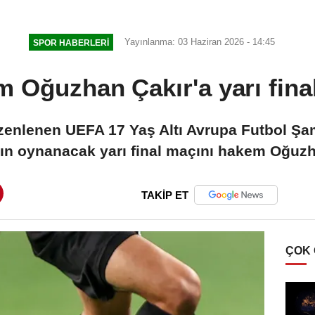
Yayınlanma: 03 Haziran 2026 - 14:45
SPOR HABERLERI
 Oğuzhan Çakır'a yarı fina
zenlenen UEFA 17 Yaş Altı Avrupa Futbol Şa
rın oynanacak yarı final maçını hakem Oğuzh
TAKİP ET
ÇOK