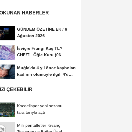
 OKUNAN HABERLER
GÜNDEM ÖZETİNE EK / 6
Ağustos 2026
İsviçre Frangı Kaç TL?
CHF/TL Öğle Kuru (06
Ağustos 2026)
Muğla'da 4 yıl önce kaybolan
kadının ölümüyle ilgili 4'ü
tutuklu...
IZI ÇEKEBILIR
Kocaelispor yeni sezonu
taraftarıyla açtı
Milli pentatletler Kıvanç
Taşyaran ve Buğra Ünal,