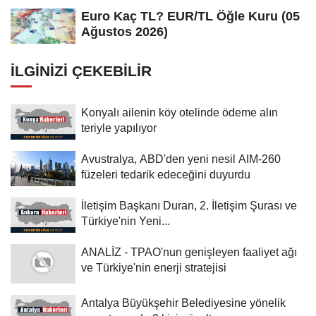
Euro Kaç TL? EUR/TL Öğle Kuru (05
Ağustos 2026)
İLGINIZI ÇEKEBILIR
Konyalı ailenin köy otelinde ödeme alın
teriyle yapılıyor
Avustralya, ABD'den yeni nesil AIM-260
füzeleri tedarik edeceğini duyurdu
İletişim Başkanı Duran, 2. İletişim Şurası ve
Türkiye'nin Yeni...
ANALİZ - TPAO'nun genişleyen faaliyet ağı
ve Türkiye'nin enerji stratejisi
Antalya Büyükşehir Belediyesine yönelik