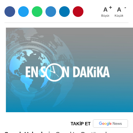
A
A
Büyüt
Küçült
TAKİP ET