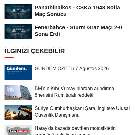
Panathinaikos - CSKA 1948 Sofia
Maç Sonucu
Fenerbahce - Sturm Graz Maçı 2-0
Sona Erdi
İLGINIZI ÇEKEBILIR
GÜNDEM ÖZETİ / 7 Ağustos 2026
BM'nin Kıbrıs'ı mayınlardan arındırma
önerisini Rum tarafı reddetti
Suriye Cumhurbaşkanı Şara, İngiltere Ulusal
Güvenlik Danışmanı...
Hatay'da kazada devrilen motosikletin
sürücüsü hafif ticari aracın...