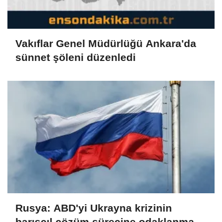
Vakıflar Genel Müdürlüğü Ankara'da
sünnet şöleni düzenledi
Rusya: ABD'yi Ukrayna krizinin
barışçıl çözüm sürecine odaklanmaya