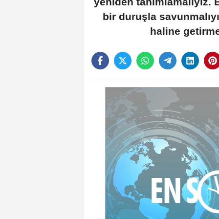
yeniden tanımlamalıyız. Bu
bir duruşla savunmalıy
haline getirme