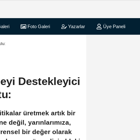
aleri
Foto Galeri
Yazarlar
Üye Paneli
ştu:
eyi Destekleyici
tu:
tikalar üretmek artık bir
e değil, yarınlarımıza,
vrensel bir değer olarak