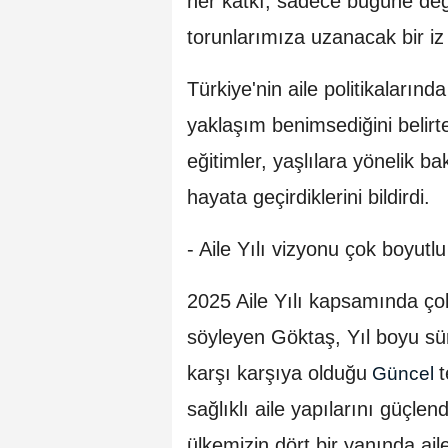
her katkı, sadece bugüne deği
torunlarımıza uzanacak bir iz b
Türkiye'nin aile politikalarında
yaklaşım benimsediğini belirte
eğitimler, yaşlılara yönelik b
hayata geçirdiklerini bildirdi.
- Aile Yılı vizyonu çok boyutlu
2025 Aile Yılı kapsamında çok
söyleyen Göktaş, Yıl boyu sü
karşı karşıya olduğu
t
Güncel
sağlıklı aile yapılarını güçl
ülkemizin dört bir yanında ai