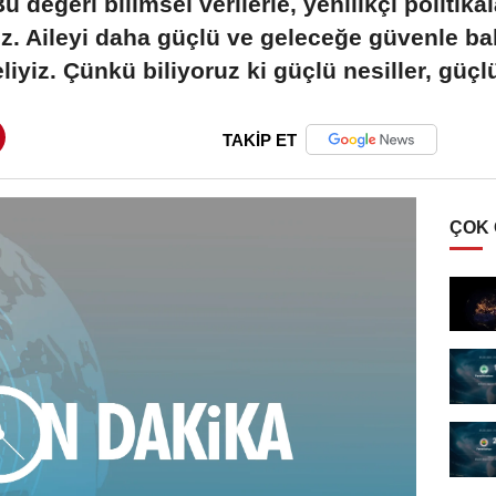
 değeri bilimsel verilerle, yenilikçi politika
ız. Aileyi daha güçlü ve geleceğe güvenle ba
liyiz. Çünkü biliyoruz ki güçlü nesiller, güçlü
TAKİP ET
ÇOK