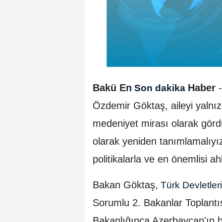
Bakü En
Haber
-
Son dakika
Özdemir Göktaş, aileyi yalnızc
medeniyet mirası olarak gördük
olarak yeniden tanımlamalıyız. 
politikalarla ve en önemlisi a
Bakan Göktaş,
Türk Devletleri
Sorumlu 2. Bakanlar Toplantı
Bakanlığınca Azerbaycan'ın b