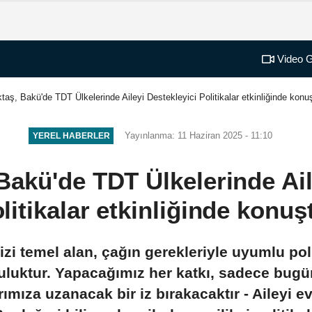
Video G
aş, Bakü'de TDT Ülkelerinde Aileyi Destekleyici Politikalar etkinliğinde konu
Yayınlanma: 11 Haziran 2025 - 11:10
YEREL HABERLER
akü'de TDT Ülkelerinde Ail
litikalar etkinliğinde konuş
zi temel alan, çağın gerekleriyle uyumlu poli
nluluktur. Yapacağımız her katkı, sadece bugün
ımıza uzanacak bir iz bırakacaktır - Aileyi e