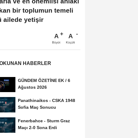
larla ve en önemlisi ahlaki
kan bir toplumun temeli
 ailede yetişir
A
A
Büyüt
Küçült
 OKUNAN HABERLER
GÜNDEM ÖZETİNE EK / 6
Ağustos 2026
Panathinaikos - CSKA 1948
Sofia Maç Sonucu
Fenerbahce - Sturm Graz
Maçı 2-0 Sona Erdi