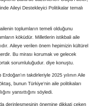
de Aileyi Destekleyici Politikalar temalı
ailenin toplumların temeli olduğunu
ların köküdür. Milletlerin istikbali aile
ır. Aileye verilen önem hepimizin kültürel
ğerdir. Bu mirası korumak ve gelecek
ortak sorumluluğudur. diye konuştu.
doğan'ın takdirleriyle 2025 yılının Aile
Göktaş, bunun Türkiye'nin aile politikaları
ığını yansıttığını söyledi.
nda derinleşmesinin önemine dikkati çeken