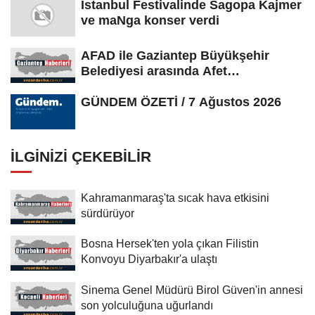
İstanbul Festivalinde Sagopa Kajmer
ve maNga konser verdi
AFAD ile Gaziantep Büyükşehir
Belediyesi arasında Afet
Farkındalık...
GÜNDEM ÖZETİ / 7 Ağustos 2026
İLGINIZI ÇEKEBILIR
Kahramanmaraş'ta sıcak hava etkisini
sürdürüyor
Bosna Hersek'ten yola çıkan Filistin
Konvoyu Diyarbakır'a ulaştı
Sinema Genel Müdürü Birol Güven'in annesi
son yolculuğuna uğurlandı