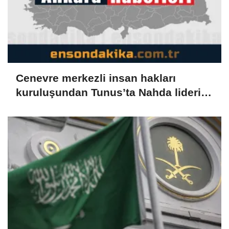
Cenevre merkezli insan hakları
kuruluşundan Tunus’ta Nahda lideri
Gannuşi'nin serbest bırakılması
çağrısı