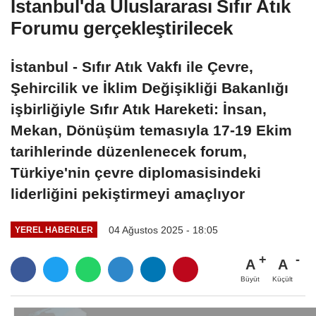
İstanbul'da Uluslararası Sıfır Atık
Forumu gerçekleştirilecek
İstanbul - Sıfır Atık Vakfı ile Çevre,
Şehircilik ve İklim Değişikliği Bakanlığı
işbirliğiyle Sıfır Atık Hareketi: İnsan,
Mekan, Dönüşüm temasıyla 17-19 Ekim
tarihlerinde düzenlenecek forum,
Türkiye'nin çevre diplomasisindeki
liderliğini pekiştirmeyi amaçlıyor
04 Ağustos 2025 - 18:05
YEREL HABERLER
A
A
Büyüt
Küçült