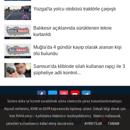
Yozgat'ta yolcu otobüsü traktörle çarpıştı
Balıkesir açıklarında sürüklenen tekne
kurtarıldı
Muğla'da 4 gündür kayıp olarak aranan kişi
ölü bulundu
Samsun'da klibinde silah kullanan rapçi ile 3
şüpheliye adli kontrol...
Sizlere daha iyi hizmet sunabilmek adına sitemizde çerez konumlandırmaktayız.
Künye
İletişim
Çerez Politikası
Gizlilik İlkeleri
Kişisel verileriniz, KVKK ve GDPR kapsamında toplanıp işlenir. Detaylı bilgi almak için
Veri Politikamızı / Aydınlatma Metnimizi inceleyebilirsiniz. Sitemizi kullanarak,
çerezleri kullanmamızı kabul etmiş olacaksınız.
AYRINTILAR
TAMAM