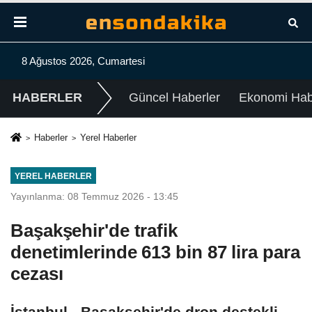
8 Ağustos 2026, Cumartesi
HABERLER
Güncel Haberler
Ekonomi Habe
Haberler
Yerel Haberler
YEREL HABERLER
Yayınlanma: 08 Temmuz 2026 - 13:45
Başakşehir'de trafik
denetimlerinde 613 bin 87 lira para
cezası
İstanbul - Başakşehir'de dron destekli