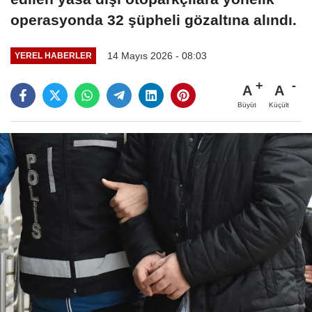
operasyonda 32 şüpheli gözaltına alındı.
14 Mayıs 2026 - 08:03
YEREL HABERLER
A
A
Büyüt
Küçült