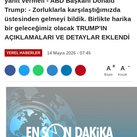
yanıt vermeli - ABD Başkanı Donald
Trump: - Zorluklarla karşılaştığımızda
üstesinden gelmeyi bildik. Birlikte harika
bir geleceğimiz olacak TRUMP'IN
AÇIKLAMALARI VE DETAYLAR EKLENDİ
14 Mayıs 2026 - 07:45
YEREL HABERLER
A
A
Büyüt
Küçült