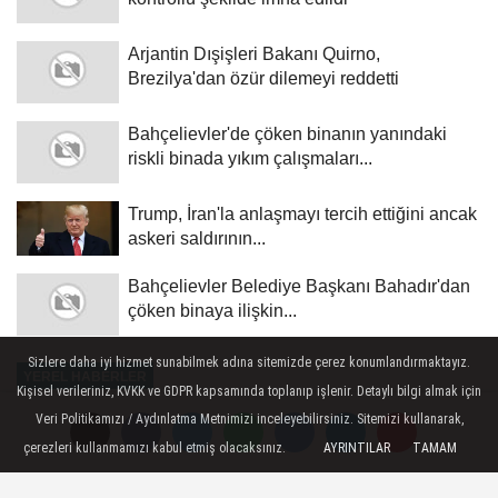
Arjantin Dışişleri Bakanı Quirno,
Brezilya'dan özür dilemeyi reddetti
Bahçelievler'de çöken binanın yanındaki
riskli binada yıkım çalışmaları...
Trump, İran'la anlaşmayı tercih ettiğini ancak
askeri saldırının...
Bahçelievler Belediye Başkanı Bahadır'dan
çöken binaya ilişkin...
Sizlere daha iyi hizmet sunabilmek adına sitemizde çerez konumlandırmaktayız.
YEREL HABERLER
Kişisel verileriniz, KVKK ve GDPR kapsamında toplanıp işlenir. Detaylı bilgi almak için
Yayınlanma: 20 Mayıs 2026 - 09:35
Veri Politikamızı / Aydınlatma Metnimizi inceleyebilirsiniz. Sitemizi kullanarak,
çerezleri kullanmamızı kabul etmiş olacaksınız.
AYRINTILAR
TAMAM
İsrail'in Gazze'de iki evi ve sivilleri