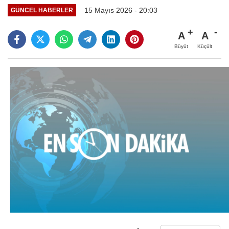
15 Mayıs 2026 - 20:03
GÜNCEL HABERLER
A
A
Büyüt
Küçült