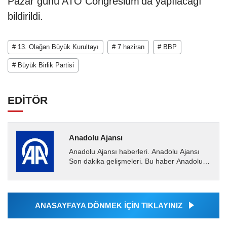
Pazar günü ATO Congresium'da yapılacağı
bildirildi.
# 13. Olağan Büyük Kurultayı
# 7 haziran
# BBP
# Büyük Birlik Partisi
EDİTÖR
Anadolu Ajansı
Anadolu Ajansı haberleri. Anadolu Ajansı
Son dakika gelişmeleri. Bu haber Anadolu
Ajansı tarafından servis edilmiştir. Anadolu
Ajansı tarafından...
ANASAYFAYA DÖNMEK İÇİN TIKLAYINIZ