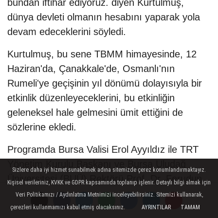
bundan iftihar ediyoruz. diyen Kurtulmuş,
dünya devleti olmanın hesabını yaparak yola
devam edeceklerini söyledi.
Kurtulmuş, bu sene TBMM himayesinde, 12
Haziran'da, Çanakkale'de, Osmanlı'nın
Rumeli'ye geçişinin yıl dönümü dolayısıyla bir
etkinlik düzenleyeceklerini, bu etkinliğin
geleneksel hale gelmesini ümit ettiğini de
sözlerine ekledi.
Programda Bursa Valisi Erol Ayyıldız ile TRT
Yönetim Kurulu Başkanı ve Bursa Uludağ
Sizlere daha iyi hizmet sunabilmek adına sitemizde çerez konumlandırmaktayız.
Üniversitesi (BUÜ) Rektörü Prof. Dr. Ferudun
Kişisel verileriniz, KVKK ve GDPR kapsamında toplanıp işlenir. Detaylı bilgi almak için
Yılmaz da katılımcılara hitap etti.
Veri Politikamızı / Aydınlatma Metnimizi inceleyebilirsiniz. Sitemizi kullanarak,
çerezleri kullanmamızı kabul etmiş olacaksınız.
AYRINTILAR
TAMAM