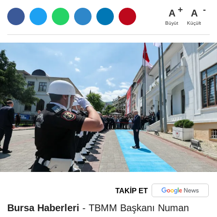
A
A
Büyüt
Küçült
TAKİP ET
Bursa Haberleri
- TBMM Başkanı Numan