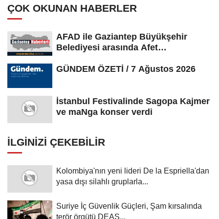
ÇOK OKUNAN HABERLER
AFAD ile Gaziantep Büyükşehir
Belediyesi arasında Afet
Farkındalık...
GÜNDEM ÖZETİ / 7 Ağustos 2026
İstanbul Festivalinde Sagopa Kajmer
ve maNga konser verdi
İLGINIZI ÇEKEBILIR
Kolombiya'nın yeni lideri De la Espriella'dan
yasa dışı silahlı gruplarla...
Suriye İç Güvenlik Güçleri, Şam kırsalında
terör örgütü DEAŞ...