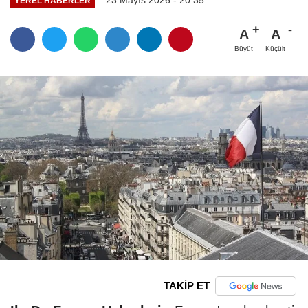
23 Mayıs 2026 - 20:35
YEREL HABERLER
A
A
Büyüt
Küçült
TAKİP ET