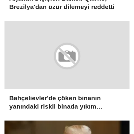
Brezilya'dan özür dilemeyi reddetti
Bahçelievler'de çöken binanın
yanındaki riskli binada yıkım
çalışmaları başladı