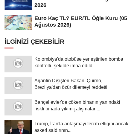
2026
Euro Kaç TL? EUR/TL Öğle Kuru (05
Ağustos 2026)
İLGINIZI ÇEKEBILIR
Kolombiya'da otobüse yerleştirilen bomba
kontrollü şekilde imha edildi
Arjantin Dışişleri Bakanı Quirno,
Brezilya'dan özür dilemeyi reddetti
Bahçelievler'de çöken binanın yanındaki
riskli binada yıkım çalışmaları...
Trump, İran'la anlaşmayı tercih ettiğini ancak
askeri saldırının...